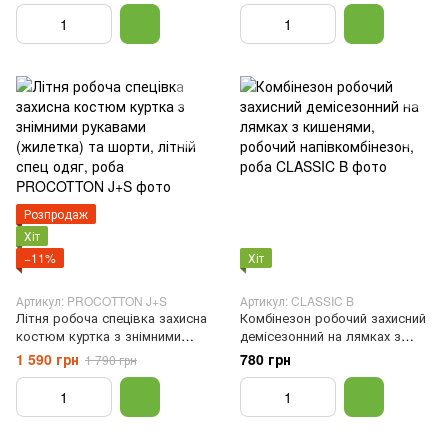
46
Розпродаж
Хіт
−11%
Хіт
Артикул: PROCOTTON J+S
Артикул: CLASSIC B
Літня робоча спецівка захисна
Комбінезон робочий захисний
костюм куртка з знімними
демісезонний на лямках з
рукавами (жилетка) та шорти,
кишенями, робочий
1 590 грн
780 грн
1 790 грн
літній спец одяг, роба, Сірий,
напівкомбінезон, роба, 46
46