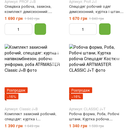
Артикул: PROF J+B
Артикул: Profi J+t
Спецівка робоча, захисна,
Спецодяг робочий одяг
комплект демісезонний:
демісезонний, куртка і штани
куртка та комбінезон,
з міцної спеціальної тканини
1 690 грн
1 670 грн
1 940 грн
1 840 грн
робочий костюм Professional,
Professional, Сірий, 46
Сірий, 44
Розпродаж
Розпродаж
−16%
−16%
Артикул: Classic J+B
Артикул: CLASSIC J+T
Комплект захисний робочий,
Робоча форма, Роба, Робочі
спецодяг: куртка і
штани, Куртка робоча
напівкомбінезон, робоча
Спецодяг Костюм робочий
1 390 грн
1 340 грн
1 649 грн
1 599 грн