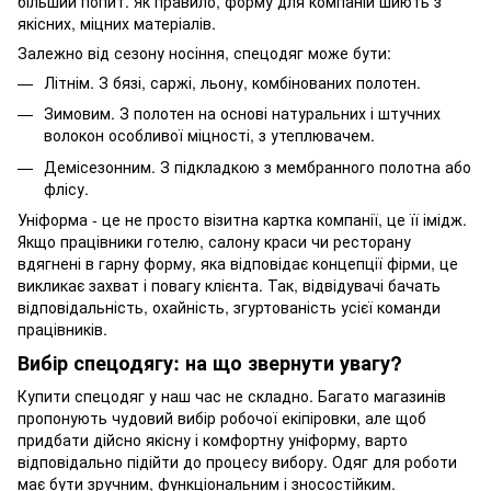
більший попит. Як правило, форму для компаній шиють з
якісних, міцних матеріалів.
Залежно від сезону носіння, спецодяг може бути:
Літнім. З бязі, саржі, льону, комбінованих полотен.
Зимовим. З полотен на основі натуральних і штучних
волокон особливої міцності, з утеплювачем.
Демісезонним. З підкладкою з мембранного полотна або
флісу.
Уніформа - це не просто візитна картка компанії, це її імідж.
Якщо працівники готелю, салону краси чи ресторану
вдягнені в гарну форму, яка відповідає концепції фірми, це
викликає захват і повагу клієнта. Так, відвідувачі бачать
відповідальність, охайність, згуртованість усієї команди
працівників.
Вибір спецодягу: на що звернути увагу?
Купити спецодяг у наш час не складно. Багато магазинів
пропонують чудовий вибір робочої екіпіровки, але щоб
придбати дійсно якісну і комфортну уніформу, варто
відповідально підійти до процесу вибору. Одяг для роботи
має бути зручним, функціональним і зносостійким.