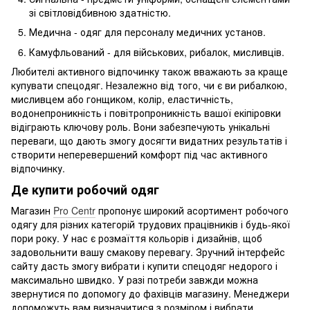
зі світловідбивною здатністю.
Медична - одяг для персоналу медичних установ.
Камуфльований - для військових, рибалок, мисливців.
Любителі активного відпочинку також вважають за краще
купувати спецодяг. Незалежно від того, чи є ви рибалкою,
мисливцем або гонщиком, колір, еластичність,
водонепроникність і повітропроникність вашої екіпіровки
відіграють ключову роль. Вони забезпечують унікальні
переваги, що дають змогу досягти видатних результатів і
створити неперевершений комфорт під час активного
відпочинку.
Де купити робочий одяг
Магазин
Pro Centr
пропонує широкий асортимент робочого
одягу для різних категорій трудових працівників і будь-якої
пори року. У нас є розмаїття кольорів і дизайнів, щоб
задовольнити вашу смакову перевагу. Зручний інтерфейс
сайту дасть змогу вибрати і купити спецодяг недорого і
максимально швидко. У разі потреби завжди можна
звернутися по допомогу до фахівців магазину. Менеджери
допоможуть вам визначитися з розміром і вибрати