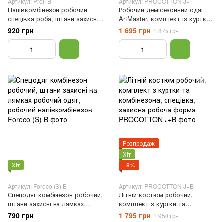
Артикул: Profi B
Артикул: PROCOTTON J+Т
Напівкомбінезон робочий
Робочий демісезонний одяг
спецівка роба, штани захисні
ArtMaster, комплект із куртки
на лямках, робочий захисний
та комбінезона, Літня робоча
920 грн
1 695 грн
1 875 грн
напівкомбінезон, роба, Сірий,
уніформа, робоча форма,
44
Сірий, 46
Розпродаж
Хіт
Хіт
−8%
Артикул: Foreco (S) B
Артикул: PROCOTTON J+B
Спецодяг комбінезон робочий,
Літній костюм робочий,
штани захисні на лямках
комплект з куртки та
робочий одяг, робочий
комбінезона, спецівка,
790 грн
1 795 грн
1 950 грн
напівкомбінезон, 46
захисна робоча форма, Сірий,