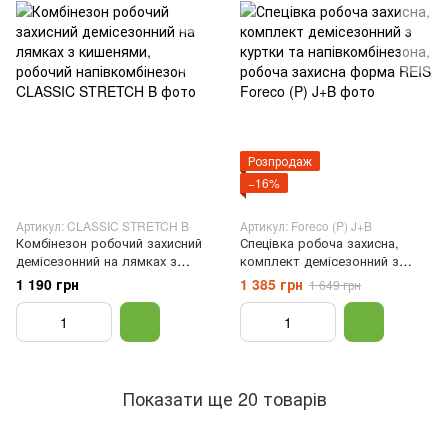
Розпродаж
−16%
Артикул: CLASSIC STRETCH B
Артикул: Foreco (P) J+B
Комбінезон робочий захисний
Спецівка робоча захисна,
демісезонний на лямках з
комплект демісезонний з
кишенями, робочий
куртки та напівкомбінезона,
1 190 грн
1 385 грн
1 649 грн
напівкомбінезон, Зелений, 48
робоча захисна форма REIS,
48
Показати ще 20 товарів