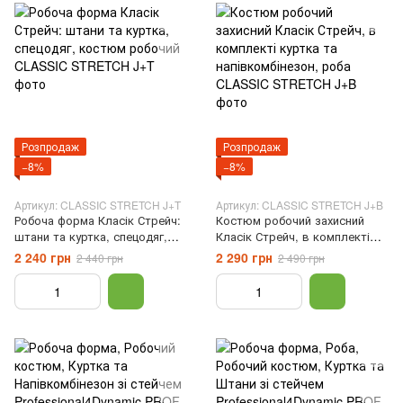
Розпродаж
Розпродаж
−8%
−8%
Артикул: CLASSIC STRETCH J+T
Артикул: CLASSIC STRETCH J+B
Робоча форма Класік Стрейч:
Костюм робочий захисний
штани та куртка, спецодяг,
Класік Стрейч, в комплекті
костюм робочий, Чорний, 46
куртка та напівкомбінезон,
2 240 грн
2 290 грн
2 440 грн
2 490 грн
роба, Зелений, 46