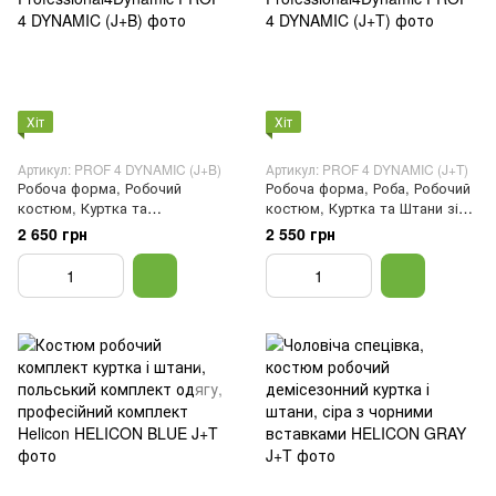
Хіт
Хіт
Артикул: PROF 4 DYNAMIC (J+B)
Артикул: PROF 4 DYNAMIC (J+T)
Робоча форма, Робочий
Робоча форма, Роба, Робочий
костюм, Куртка та
костюм, Куртка та Штани зі
Напівкомбінезон зі стейчем
стейчем Professional4Dynamic,
2 650 грн
2 550 грн
Professional4Dynamic, Чорний,
Чорний, 46
46