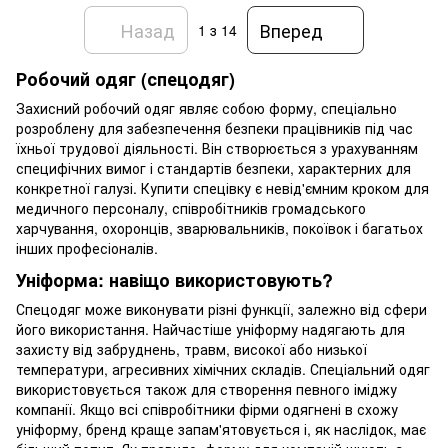
Назад
Вперед
1
з 14
Робочий одяг (спецодяг)
Захисний робочий одяг являє собою форму, спеціально
розроблену для забезпечення безпеки працівників під час
їхньої трудової діяльності. Він створюється з урахуванням
специфічних вимог і стандартів безпеки, характерних для
конкретної галузі. Купити спецівку є невід'ємним кроком для
медичного персоналу, співробітників громадського
харчування, охоронців, зварювальників, покоївок і багатьох
інших професіоналів.
Уніформа: навіщо використовують?
Спецодяг може виконувати різні функції, залежно від сфери
його використання. Найчастіше уніформу надягають для
захисту від забруднень, травм, високої або низької
температури, агресивних хімічних складів. Спеціальний одяг
використовується також для створення певного іміджу
компанії. Якщо всі співробітники фірми одягнені в схожу
уніформу, бренд краще запам'ятовується і, як наслідок, має