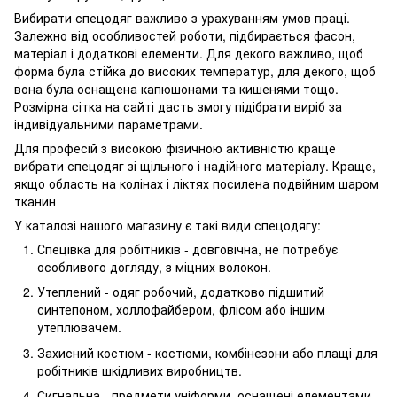
Вибирати спецодяг важливо з урахуванням умов праці.
Залежно від особливостей роботи, підбирається фасон,
матеріал і додаткові елементи. Для декого важливо, щоб
форма була стійка до високих температур, для декого, щоб
вона була оснащена капюшонами та кишенями тощо.
Розмірна сітка на сайті дасть змогу підібрати виріб за
індивідуальними параметрами.
Для професій з високою фізичною активністю краще
вибрати спецодяг зі щільного і надійного матеріалу. Краще,
якщо область на колінах і ліктях посилена подвійним шаром
тканин
У каталозі нашого магазину є такі види спецодягу:
Спецівка для робітників - довговічна, не потребує
особливого догляду, з міцних волокон.
Утеплений - одяг робочий, додатково підшитий
синтепоном, холлофайбером, флісом або іншим
утеплювачем.
Захисний костюм - костюми, комбінезони або плащі для
робітників шкідливих виробництв.
Сигнальна - предмети уніформи, оснащені елементами