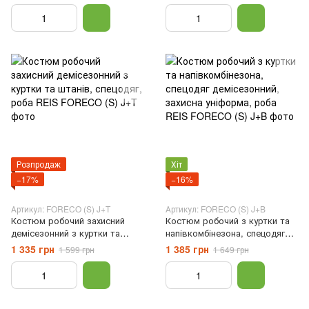
уніформа, роба ATRMASTER,
ARTMASTER, Чорний, 44
Оранжевый, 44
Розпродаж
Хіт
−17%
−16%
Артикул: FORECO (S) J+T
Артикул: FORECO (S) J+B
Костюм робочий захисний
Костюм робочий з куртки та
демісезонний з куртки та
напівкомбінезона, спецодяг
штанів, спецодяг, роба REIS,
демісезонний, захисна
1 335 грн
1 385 грн
1 599 грн
1 649 грн
Чорний, 46
уніформа, роба REIS, Чорний,
46