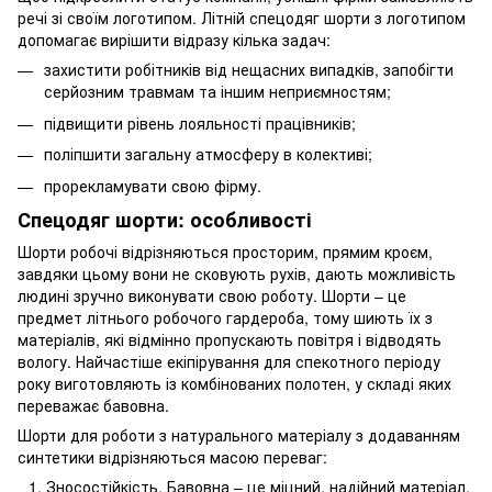
речі зі своїм логотипом. Літній спецодяг шорти з логотипом
допомагає вирішити відразу кілька задач:
захистити робітників від нещасних випадків, запобігти
серйозним травмам та іншим неприємностям;
підвищити рівень лояльності працівників;
поліпшити загальну атмосферу в колективі;
прорекламувати свою фірму.
Спецодяг шорти: особливості
Шорти робочі відрізняються просторим, прямим кроєм,
завдяки цьому вони не сковують рухів, дають можливість
людині зручно виконувати свою роботу. Шорти – це
предмет літнього робочого гардероба, тому шиють їх з
матеріалів, які відмінно пропускають повітря і відводять
вологу. Найчастіше екіпірування для спекотного періоду
року виготовляють із комбінованих полотен, у складі яких
переважає бавовна.
Шорти для роботи з натурального матеріалу з додаванням
синтетики відрізняються масою переваг:
Зносостійкість. Бавовна – це міцний, надійний матеріал,