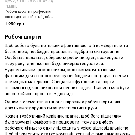
Артикул: HELICON GRAY (S) +
РЕМІНЬ
Робочі шорти професійні,
спецодяг літній з міцної
тканини, робочі шорти
1 250 грн
HELICON + РЕМІНЬ, Сірий, 46
Робочі шорти
Щоб робота була не тільки ефективною, а й комфортною та
безпечною, необхідно правильно підібрати екіпірування.
Особливо важливо, обираючи робочий одяг, враховувати
пору року, для якої він буде використовуватися.
Будівельникам, ремонтникам, монтажникам та іншим
фахівцям для літнього сезону необхідний спецодяг з легких,
але міцних матеріалів. Спеціальні футболки та шорти
незамінні під час виконання певних задач. Тканина має бути
зносостійкою, простою у догляді.
Одним з елементів літньої екіпіровки є робочі шорти, які
дають змогу зручно виконувати активні рухи.
Кожен турботливий керівник прагне, щоб його підлеглим
було зручно і комфортно працювати, тому до вибору
робочого літнього одягу підходить з усією відповідальністю.
Щоб підкреслити статус компанії, успішні фірми замовляють