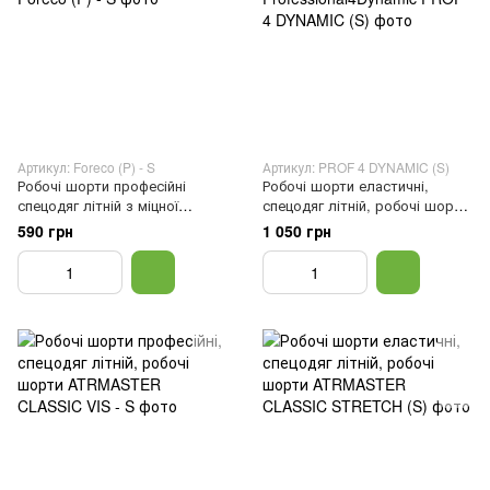
Артикул: Foreco (P) - S
Артикул: PROF 4 DYNAMIC (S)
Робочі шорти професійні
Робочі шорти еластичні,
спецодяг літній з міцної
спецодяг літній, робочі шорти
тканини, робочі шорти, S
ATRMASTER
590 грн
1 050 грн
Professional4Dynamic, Сірий,
46