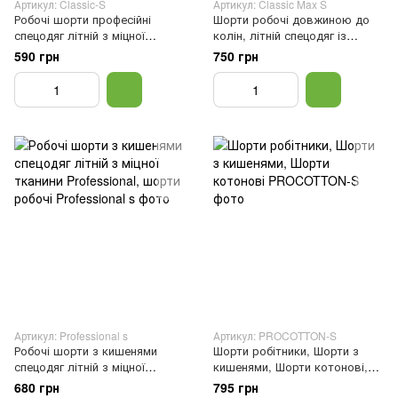
Артикул: Classic-S
Артикул: Classic Max S
Робочі шорти професійні
Шорти робочі довжиною до
спецодяг літній з міцної
колін, літній спецодяг із
тканини графіт Classic-S,
тканини CLASSIC MAXIMUS,
590 грн
750 грн
робочі шорти, Сірий, 46
робочі шорти, Синій, 46
Артикул: Professional s
Артикул: PROCOTTON-S
Робочі шорти з кишенями
Шорти робітники, Шорти з
спецодяг літній з міцної
кишенями, Шорти котонові,
тканини Professional, шорти
Сірий, 46
680 грн
795 грн