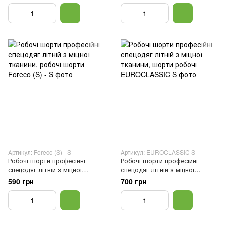
робочі, Сірий, 46
Артикул: Foreco (S) - S
Артикул: EUROCLASSIC S
Робочі шорти професійні
Робочі шорти професійні
спецодяг літній з міцної
спецодяг літній з міцної
тканини, робочі шорти, M
тканини, шорти робочі, Сірий,
590 грн
700 грн
46