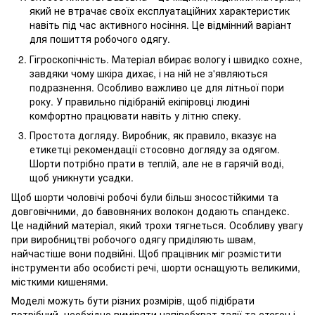
який не втрачає своїх експлуатаційних характеристик
навіть під час активного носіння. Це відмінний варіант
для пошиття робочого одягу.
Гігроскопічність. Матеріал вбирає вологу і швидко сохне,
завдяки чому шкіра дихає, і на ній не з'являються
подразнення. Особливо важливо це для літньої пори
року. У правильно підібраній екіпіровці людині
комфортно працювати навіть у літню спеку.
Простота догляду. Виробник, як правило, вказує на
етикетці рекомендації стосовно догляду за одягом.
Шорти потрібно прати в теплій, але не в гарячій воді,
щоб уникнути усадки.
Щоб шорти чоловічі робочі були більш зносостійкими та
довговічними, до бавовняних волокон додають спандекс.
Це надійний матеріал, який трохи тягнеться. Особливу увагу
при виробництві робочого одягу приділяють швам,
найчастіше вони подвійні. Щоб працівник міг розмістити
інструменти або особисті речі, шорти оснащують великими,
місткими кишенями.
Моделі можуть бути різних розмірів, щоб підібрати
потрібний, необхідно виміряти напівобхват талії та стегон і