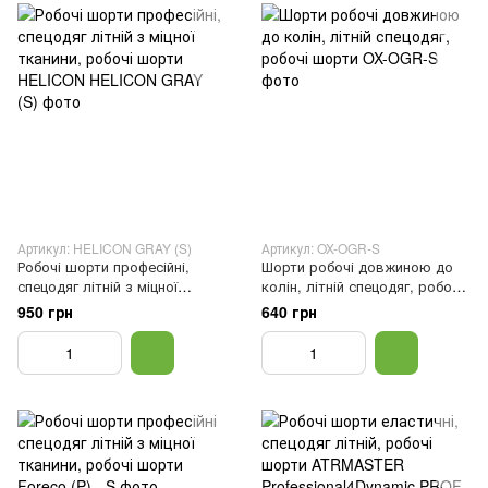
Артикул: HELICON GRAY (S)
Артикул: OX-OGR-S
Робочі шорти професійні,
Шорти робочі довжиною до
спецодяг літній з міцної
колін, літній спецодяг, робочі
тканини, робочі шорти
шорти, Синій, S
950 грн
640 грн
HELICON, 46