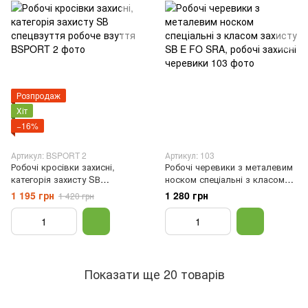
Розпродаж
Хіт
−16%
Артикул: BSPORT 2
Артикул: 103
Робочі кросівки захисні,
Робочі черевики з металевим
категорія захисту SВ
носком спеціальні з класом
спецвзуття робоче взуття, 41
захисту SB E FO SRA, робочі
1 195 грн
1 280 грн
1 420 грн
захисні черевики, Чорний, 41
Показати ще 20 товарів