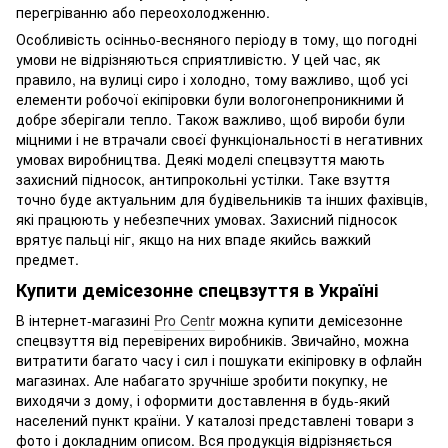
перегріванню або переохолодженню.
Особливість осінньо-весняного періоду в тому, що погодні
умови не відрізняються сприятливістю. У цей час, як
правило, на вулиці сиро і холодно, тому важливо, щоб усі
елементи робочої екіпіровки були вологонепроникними й
добре зберігали тепло. Також важливо, щоб вироби були
міцними і не втрачали своєї функціональності в негативних
умовах виробництва. Деякі моделі спецвзуття мають
захисний підносок, антипрокольні устілки. Таке взуття
точно буде актуальним для будівельників та інших фахівців,
які працюють у небезпечних умовах. Захисний підносок
врятує пальці ніг, якщо на них впаде якийсь важкий
предмет.
Купити демісезонне спецвзуття в Україні
В інтернет-магазині
Pro Centr
можна купити демісезонне
спецвзуття від перевірених виробників. Звичайно, можна
витратити багато часу і сил і пошукати екіпіровку в офлайн
магазинах. Але набагато зручніше зробити покупку, не
виходячи з дому, і оформити доставлення в будь-який
населений пункт країни. У каталозі представлені товари з
фото і докладним описом. Вся продукція відрізняється