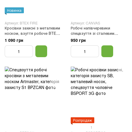
Новинка
Артикул: BTEX FIRE
Артикул: CANVAS
Кросівки захисні з металевим
Робочі напівчеревики
носком, взуття робоче BTEX
спецвзуття зі сталевим
FIRE, 40
підноском CANVAS, ступінь
1 090 грн
950 грн
захисту S1 SRC, робоче
захисне взуття, Сірий, 40
Розпродаж
1