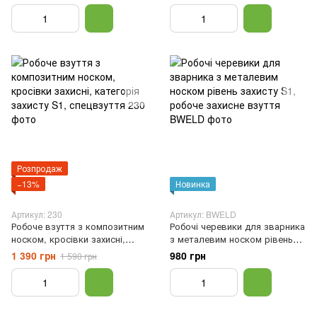
Розпродаж
−13%
Новинка
Артикул: 230
Артикул: BWELD
Робоче взуття з композитним
Робочі черевики для зварника
носком, кросівки захисні,
з металевим носком рівень
категорія захисту S1,
захисту S1, робоче захисне
1 390 грн
980 грн
1 590 грн
спецвзуття, Сірий, 42
взуття, Чорний, 41