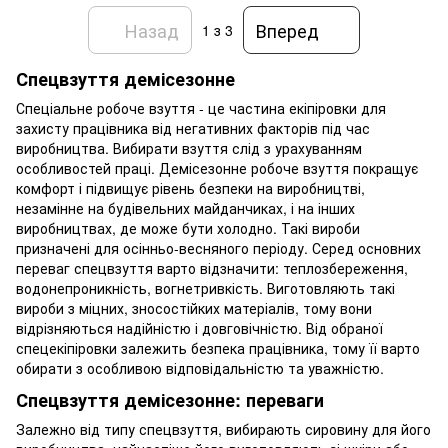
Назад
Вперед
1
з 3
Спецвзуття демісезонне
Спеціальне робоче взуття - це частина екіпіровки для
захисту працівника від негативних факторів під час
виробництва. Вибирати взуття слід з урахуванням
особливостей праці. Демісезонне робоче взуття покращує
комфорт і підвищує рівень безпеки на виробництві,
незамінне на будівельних майданчиках, і на інших
виробництвах, де може бути холодно. Такі вироби
призначені для осінньо-весняного періоду. Серед основних
переваг спецвзуття варто відзначити: теплозбереження,
водонепроникність, вогнетривкість. Виготовляють такі
вироби з міцних, зносостійких матеріалів, тому вони
відрізняються надійністю і довговічністю. Від обраної
спецекіпіровки залежить безпека працівника, тому її варто
обирати з особливою відповідальністю та уважністю.
Спецвзуття демісезонне: переваги
Залежно від типу спецвзуття, вибирають сировину для його