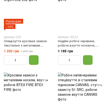
Розпродаж
−14%
Артикул: 232
Артикул: SZ-S1
Спецвзуття кросівки захисні
Надійні робочі черевики,
текстильні з металевим
робоче взуття чоловіче,
підноском Urgent 232, 41
металевий носок, Чорний, 40
1 250 грн
1 195 грн
1 450 грн