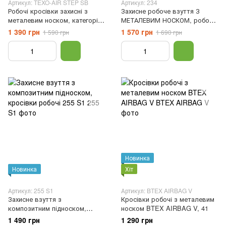
Артикул: TEXO-AIR STEP SB
Артикул: 234
Робочі кросівки захисні з
Захисне робоче взуття З
металевим носком, категорія
МЕТАЛЕВИМ НОСКОМ, робочі
захисту SВ спецвзуття робоче
кросівки, S1, Сірий, 40
1 390 грн
1 570 грн
1 590 грн
1 690 грн
взуття, 40
Новинка
Новинка
Хіт
Артикул: 255 S1
Артикул: BTEX AIRBAG V
Захисне взуття з
Кросівки робочі з металевим
композитним підноском,
носком BTEX AIRBAG V, 41
кросівки робочі 255 S1, 39
1 490 грн
1 290 грн