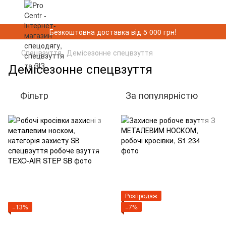
Безкоштовна доставка від 5 000 грн!
Спецвзуття
Демісезонне спецвзуття
Демісезонне спецвзуття
Фільтр
За популярністю
Розпродаж
−13%
−7%