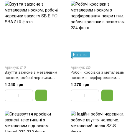
Новинка
Артикул: 210
Артикул: 224
Взуття захисне з металевим
Робочі кросівки з металевим
носком, робочі черевики
носком з перфорованим
захисту SB E FO SRA, 41
покриттям, робочі кросівки з
1 240 грн
1 270 грн
захистом, 41