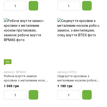
Хіт
Артикул: BPMAS
Артикул: BTEX
Робоче взуття захисні
Сецвзуття кросівки з
кросівки з металевим носком
металевим носком робочі
протиковзкі, захисне робоче
захисні, з вентиляцією, спец
1 045 грн
1 190 грн
взуття, 40
взуття, 41