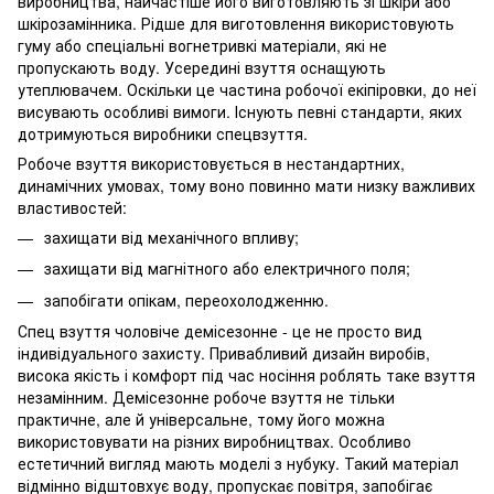
виробництва, найчастіше його виготовляють зі шкіри або
шкірозамінника. Рідше для виготовлення використовують
гуму або спеціальні вогнетривкі матеріали, які не
пропускають воду. Усередині взуття оснащують
утеплювачем. Оскільки це частина робочої екіпіровки, до неї
висувають особливі вимоги. Існують певні стандарти, яких
дотримуються виробники спецвзуття.
Робоче взуття використовується в нестандартних,
динамічних умовах, тому воно повинно мати низку важливих
властивостей:
захищати від механічного впливу;
захищати від магнітного або електричного поля;
запобігати опікам, переохолодженню.
Спец взуття чоловіче демісезонне - це не просто вид
індивідуального захисту. Привабливий дизайн виробів,
висока якість і комфорт під час носіння роблять таке взуття
незамінним. Демісезонне робоче взуття не тільки
практичне, але й універсальне, тому його можна
використовувати на різних виробництвах. Особливо
естетичний вигляд мають моделі з нубуку. Такий матеріал
відмінно відштовхує воду, пропускає повітря, запобігає