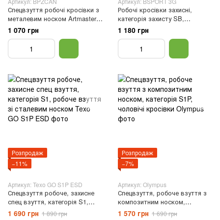
Артикул: BPZCAN
Артикул: BSPORT 3G
Спецвзуття робочі кросівки з
Робочі кросівки захисні,
металевим носком Artmaster,
категорія захисту SB,
категорія захисту S1, 39
металевий носок, спецвзуття
1 070 грн
1 180 грн
чоловіче, 40
Розпродаж
Розпродаж
−11%
−7%
Артикул: Texo GO S1P ESD
Артикул: Olympus
Спецвзуття робоче, захисне
Спецвзуття, робоче взуття з
спец взуття, категорія S1,
композитним носком,
робоче взуття зі сталевим
категорія S1P, чоловічі
1 690 грн
1 570 грн
1 890 грн
1 690 грн
носком, Синій, 40
кросівки, 41