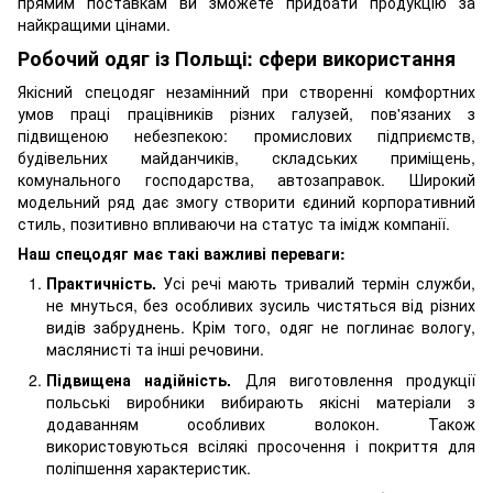
прямим поставкам ви зможете придбати продукцію за
найкращими цінами.
Робочий одяг із Польщі: сфери використання
Якісний спецодяг незамінний при створенні комфортних
умов праці працівників різних галузей, пов'язаних з
підвищеною небезпекою: промислових підприємств,
будівельних майданчиків, складських приміщень,
комунального господарства, автозаправок. Широкий
модельний ряд дає змогу створити єдиний корпоративний
стиль, позитивно впливаючи на статус та імідж компанії.
Наш спецодяг має такі важливі переваги:
Практичність.
Усі речі мають тривалий термін служби,
не мнуться, без особливих зусиль чистяться від різних
видів забруднень. Крім того, одяг не поглинає вологу,
маслянисті та інші речовини.
Підвищена надійність.
Для виготовлення продукції
польські виробники вибирають якісні матеріали з
додаванням особливих волокон. Також
використовуються всілякі просочення і покриття для
поліпшення характеристик.