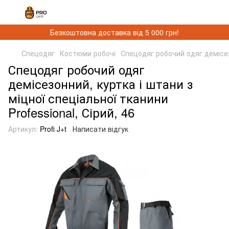
Безкоштовна доставка від 5 000 грн!
Спецодяг
Костюми робочі
Спецодяг робочий одяг демісезо
Спецодяг робочий одяг
демісезонний, куртка і штани з
міцної спеціальної тканини
Professional, Сірий, 46
Артикул:
Profi J+t
Написати відгук