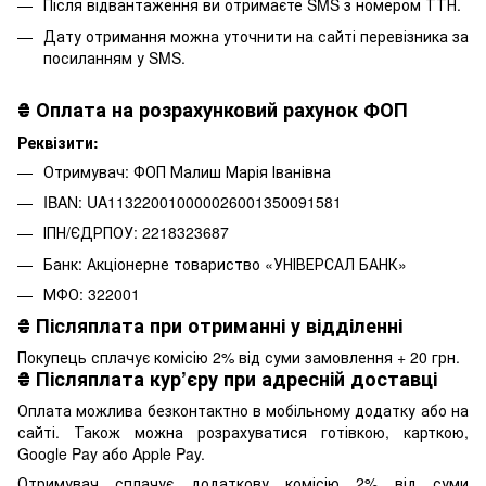
Після відвантаження ви отримаєте SMS з номером ТТН.
Дату отримання можна уточнити на сайті перевізника за
посиланням у SMS.
₴
Оплата на розрахунковий рахунок ФОП
Реквізити:
Отримувач: ФОП Малиш Марія Іванівна
IBAN: UA113220010000026001350091581
ІПН/ЄДРПОУ: 2218323687
Банк: Акціонерне товариство «УНІВЕРСАЛ БАНК»
МФО: 322001
₴
Післяплата при отриманні у відділенні
Покупець сплачує комісію 2% від суми замовлення + 20 грн.
₴
Післяплата кур’єру при адресній доставці
Оплата можлива безконтактно в мобільному додатку або на
сайті. Також можна розрахуватися готівкою, карткою,
Google Pay або Apple Pay.
Отримувач сплачує додаткову комісію 2% від суми