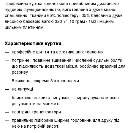
Професійна куртка
з винятково привабливим дизайном і
чудовою функціональністю, виготовлена з дуже міцної
спеціальної тканини 65% поліестеру і 35% бавовни з дуже
високою базовою вагою 320 +/- 10 грам / 1м2 і міцним
щільним плетінням.
Характеристики куртки:
професійне шиття та естетика виготовлення
потрійне і подвійне зшивання і численні суцільні болти,
що підсилюють додаткові місця, особливо вразливі для
розриву
5 кишень, зокрема 3 з клапанами
на липучці
блискавка покрита липучкою - ширину рукава можна
регулювати на манжеті
повітряні транспіратори
правильно підібрана ширина горловини для друку під
нею на потрібній висоті