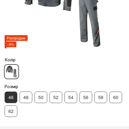
Розпродаж
−9%
Колір
Розмір
46
48
50
52
54
56
58
60
62