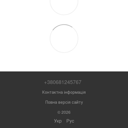
+380681245767
Контактна інформація
Повна версія сайту
© 2026
Укр
Рус