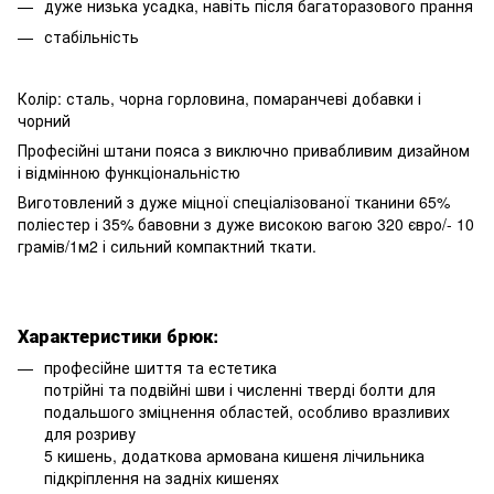
дуже низька усадка, навіть після багаторазового прання
стабільність
Колір: сталь, чорна горловина, помаранчеві добавки і
чорний
Професійні штани пояса з виключно привабливим дизайном
і відмінною функціональністю
Виготовлений з дуже міцної спеціалізованої тканини 65%
поліестер і 35% бавовни з дуже високою вагою 320 євро/- 10
грамів/1м2 і сильний компактний ткати.
Характеристики брюк:
професійне шиття та естетика
потрійні та подвійні шви і численні тверді болти для
подальшого зміцнення областей, особливо вразливих
для розриву
5 кишень, додаткова армована кишеня лічильника
підкріплення на задніх кишенях