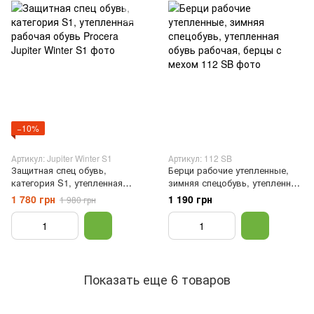
−10%
Артикул: Jupiter Winter S1
Артикул: 112 SB
Защитная спец обувь,
Берци рабочие утепленные,
категория S1, утепленная
зимняя спецобувь, утепленная
рабочая обувь Procera, 39
обувь рабочая, берцы с
1 780 грн
1 190 грн
1 980 грн
мехом, Черный, 39
Показать еще 6 товаров