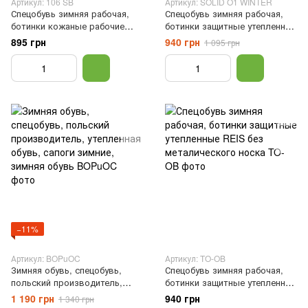
Артикул: 106 SB
Артикул: SOLID O1 WINTER
Спецобувь зимняя рабочая,
Спецобувь зимняя рабочая,
ботинки кожаные рабочие
ботинки защитные утепленные
утепленные, рабочая спец
без метала, 40
895 грн
940 грн
1 095 грн
обувь, Черный, 36
−11%
Артикул: BOPuOC
Артикул: TO-OB
Зимняя обувь, спецобувь,
Спецобувь зимняя рабочая,
польский производитель,
ботинки защитные утепленные
утепленная обувь, сапоги
REIS без металического
1 190 грн
940 грн
1 340 грн
зимние, зимняя обувь,
носка, Черный, 40