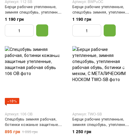
Артикул: 112 SB
Артикул: BWPuOC
Берци рабочие утепленные,
Берци рабочие утепленные,
зимняя спецобувь, утепленная
спецобувь зимняя, утепленная
рабочая обувь, берцы с
рабочая обувь, метал
1 190 грн
1 190 грн
мехом, Черный, 47
подносок, Черный, 40
−18%
Артикул: 106 OB
Артикул: TWO-SB
Спецобувь зимняя рабочая,
Берци рабочие утепленные,
ботинки кожаные защитные
зимняя спецобувь, утепленная
утепленные, защитная
рабочая обувь, ботинки с
895 грн
1 250 грн
1 095 грн