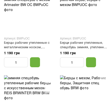
Артикул: BWPuOC
Артикул: BWPUOC
Берцы рабочие утепленные с
Берци рабочие утепленные,
металлическим носком,
спецобувь зимняя, утепленная
зимняя спецобувь с мехом
рабочая обувь, берцы с
1 190 грн
1 190 грн
Artmaster BW OC, Черный, 40
мехом, Черный, 40