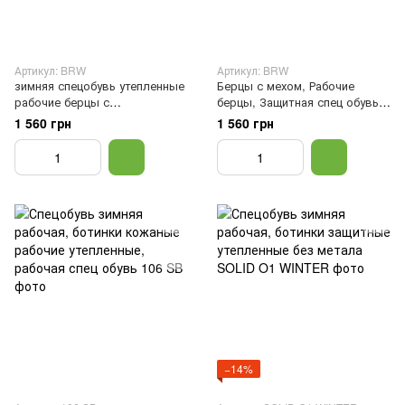
Артикул: BRW
Артикул: BRW
зимняя спецобувь утепленные
Берцы с мехом, Рабочие
рабочие берцы с
берцы, Защитная спец обувь,
искусственным мехом REIS
Черный, 40
1 560 грн
1 560 грн
BRWINTER BRW, Черный, 46
−14%