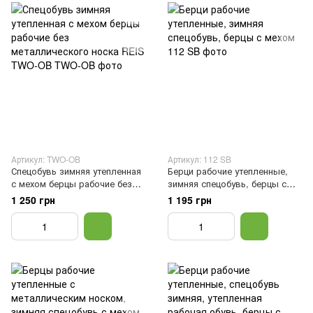
Артикул: TWO-OB
Артикул: 112 SB
Спецобувь зимняя утепленная
Берци рабочие утепленные,
с мехом берцы рабочие без
зимняя спецобувь, берцы с
металлического носка REIS
мехом, Черный, 47
1 250 грн
1 195 грн
TWO-OB, Черный, 39