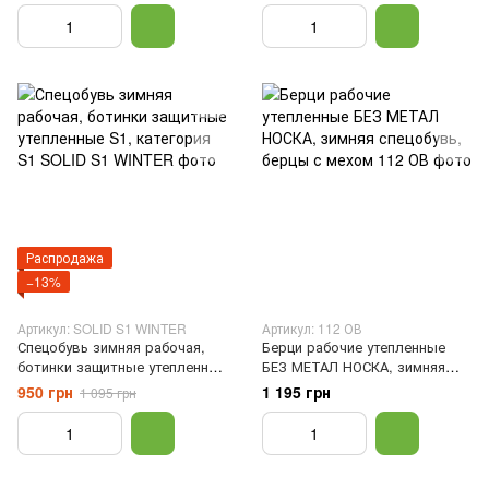
Черный, 41
Распродажа
−13%
Артикул: SOLID S1 WINTER
Артикул: 112 ОВ
Спецобувь зимняя рабочая,
Берци рабочие утепленные
ботинки защитные утепленные
БЕЗ МЕТАЛ НОСКА, зимняя
S1, категория S1, 39
спецобувь, берцы с мехом,
950 грн
1 195 грн
1 095 грн
Черный, 42