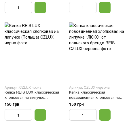
Черный
Артикул: CZLUX чорна
Артикул: CZLUX червона
Кепка REIS LUX классическая
Кепка классическая
хлопковая на липучке
повседневная хлопковая на
(Польша)
липучке "ЛЮКС" от польского
150 грн
150 грн
бренда REIS, Красный