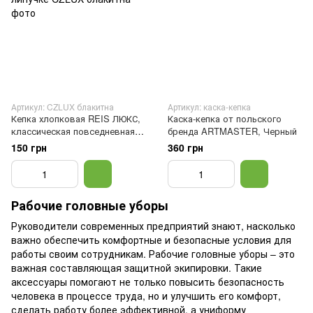
Артикул: CZLUX блакитна
Артикул: каска-кепка
Кепка хлопковая REIS ЛЮКС,
Каска-кепка от польского
классическая повседневная
бренда ARTMASTER, Черный
модель на липучке
150 грн
360 грн
Рабочие головные уборы
Руководители современных предприятий знают, насколько
важно обеспечить комфортные и безопасные условия для
работы своим сотрудникам. Рабочие головные уборы – это
важная составляющая защитной экипировки. Такие
аксессуары помогают не только повысить безопасность
человека в процессе труда, но и улучшить его комфорт,
сделать работу более эффективной, а униформу