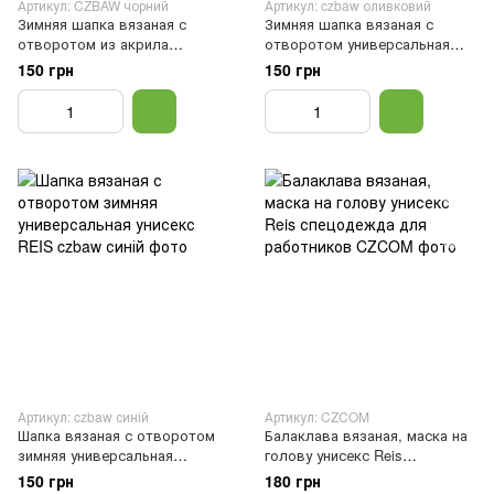
Артикул: CZBAW чорний
Артикул: czbaw оливковий
Зимняя шапка вязаная с
Зимняя шапка вязаная с
отворотом из акрила
отворотом универсальная
универсальная унисекс REIS,
унисекс REIS, шапка рабочая,
150 грн
150 грн
шапка рабочая, Черный
шапка, Оливковый
Артикул: czbaw синій
Артикул: CZCOM
Шапка вязаная с отворотом
Балаклава вязаная, маска на
зимняя универсальная
голову унисекс Reis
унисекс REIS, Синий
спецодежда для работников,
150 грн
180 грн