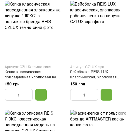
Артикул: CZLUX темно-синя
Артикул: CZLUX сіра
Кепка классическая
Бейсболка REIS LUX
повседневная хлопковая на
классическая, хлопковая
липучке "ЛЮКС" от польского
рабочая кепка на липучке
150 грн
150 грн
бренда REIS, Темно-синий