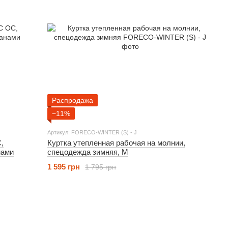
Распродажа
−11%
Артикул: FORECO-WINTER (S) - J
,
Куртка утепленная рабочая на молнии,
нами
спецодежда зимняя, M
1 595 грн
1 795 грн