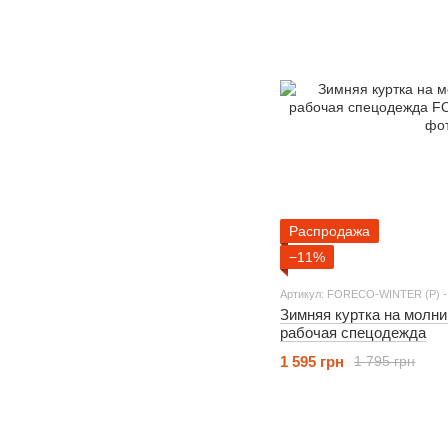
Распродажа
−11%
Артикул: FORECO-WINTER (P) -
Зимняя куртка на молни
рабочая спецодежда
1 595 грн
1 795 грн