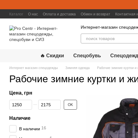
Перейти к основному контенту
Каталог
О нас
Оплата и доставка
Обмен и возврат
Контактная
Интернет-магазин спецодеж
🔥 Скидки
Спецобувь
Спецодежд
Интернет магазин спецодежды
Зимняя одежда
Рабочие зимние куртки и
Рабочие зимние куртки и ж
Цена, грн
От Цена, грн
До Цена, грн
OK
Наличие
16
В наличии