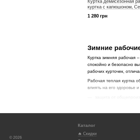
Куртка демисезонная р
куртка с капюшоном, Се
1 280 грн
Зимние рабочие
Куртка зимняя рабочая
–
спокойно и безопасно в
рабочих курточек, отлич
Рабочая теплая куртка о
влиять на его здоровье 
защита от общепроиз
предотвращение мех
защита от холодного 
Каталог
устойчивость к возд
🔥 Скидки
сохранение тепла при
© 2026