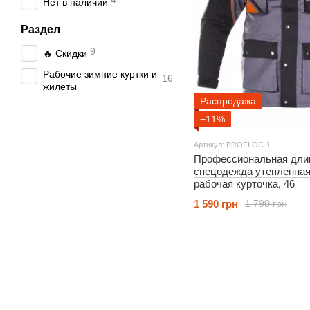
4
Нет в наличии
Раздел
9
🔥 Скидки
Рабочие зимние куртки и
16
жилеты
Распродажа
−11%
Артикул: PROFI OC J
Профессиональная длин
спецодежда утепленная 
рабочая курточка, 46
1 590 грн
1 790 грн