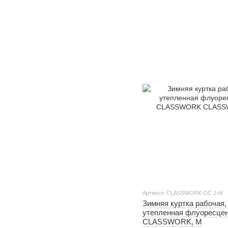
Артикул: CLASSWORK OC J+K
Зимняя куртка рабочая
утепленная флуоресцен
CLASSWORK, M