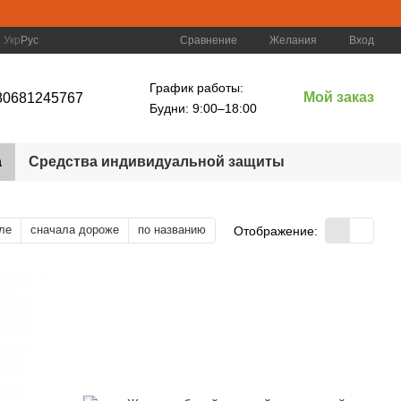
Сравнение
Укр
Рус
Желания
Вход
График работы:
Мой заказ
80681245767
Будни: 9:00–18:00
а
Средства индивидуальной защиты
ле
сначала дороже
по названию
Отображение: