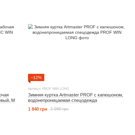
−12%
Артикул: PROF WIN LONG
очая
Зимняя куртка Artmaster PROF с капюшоном,
евый, M
водонепроницаемая спецодежда
1 840 грн
2 090 грн