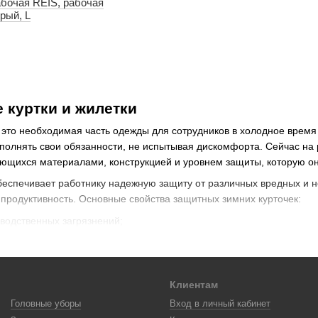
абочая REIS, рабочая
рый, L
 куртки и жилетки
это необходимая часть одежды для сотрудников в холодное время 
ыполнять свои обязанности, не испытывая дискомфорта. Сейчас на
ающихся материалами, конструкцией и уровнем защиты, которую о
беспечивает работнику надежную защиту от различных вредных и 
и продуктивность. Основные свойства защитных зимних курточек:
водственных загрязнений;
анических повреждений;
ветра;
Клиентам
ействию воды и повышенной влажности;
Головные уборы
Вход в личный кабинет
 низких температурах;