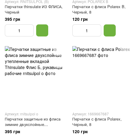
Артикул: RNITSULPOL (B)
Артикул: POLAREX B
Перчатки thinsulatе ИЗ ФЛИСА,
Перчатки с флиса Polarex B,
Черный
Черный, 8
395 грн
120 грн
Артикул: rnitsulpol o
Артикул: 1669667687
Перчатки защитные из флиса
Перчатки с флиса Polarex,
зимние двухслойные
Черный, 8
утепленные вкладкой
395 грн
120 грн