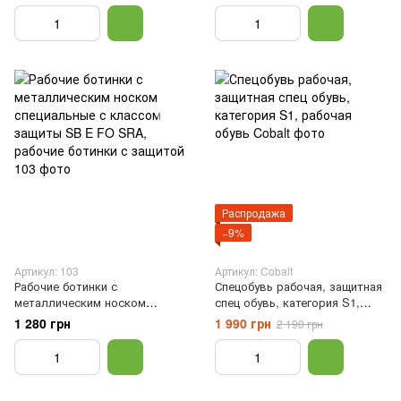
вентиляцией, спец обувь, 41
Распродажа
−9%
Артикул: 103
Артикул: Cobalt
Рабочие ботинки с
Спецобувь рабочая, защитная
металлическим носком
спец обувь, категория S1,
специальные с классом
рабочая обувь, 41
1 280 грн
1 990 грн
2 190 грн
защиты SB E FO SRA,
рабочие ботинки с защитой,
Черный, 41