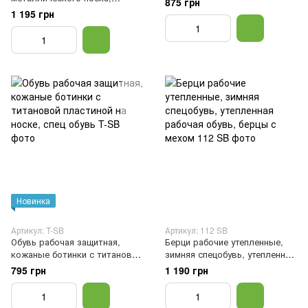
875 грн
категория защиты O1 FO SR,
рабочая спец обувь, Черный,
1 195 грн
Серый, 41
36
Новинка
Артикул: T-SB
Артикул: 112 SB
Обувь рабочая защитная,
Берци рабочие утепленные,
кожаные ботинки с титановой
зимняя спецобувь, утепленная
пластиной на носке, спец
рабочая обувь, берцы с
795 грн
1 190 грн
обувь, Черный, 38
мехом, Черный, 47