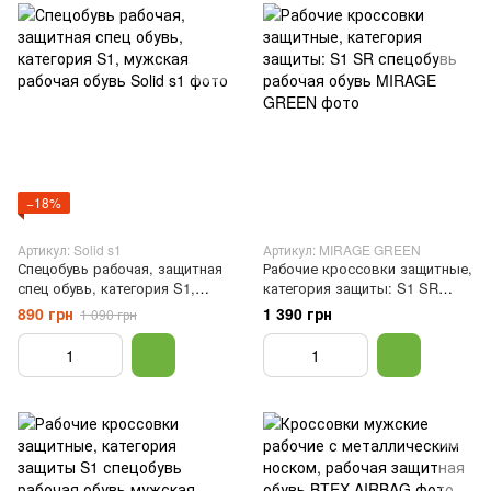
−18%
Артикул: Solid s1
Артикул: MIRAGE GREEN
Спецобувь рабочая, защитная
Рабочие кроссовки защитные,
спец обувь, категория S1,
категория защиты: S1 SR
мужская рабочая обувь, 40
спецобувь рабочая обувь, 40
890 грн
1 390 грн
1 090 грн