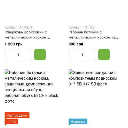
Артикул: AIRVENT
Артикул: 101 SB
Спецобувь кроссовки с
Рабочие ботинки с
металлическим носком
металлическим носком из
текстильные защитные с
кожи буйвола защитная
1 260 грн
890 грн
вентиляцией, рабочая
спецобувь, рабочие ботинки с
защитная обвуь, 40
защитой, 41
Распродажа
−11%
Новинка