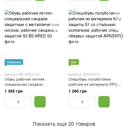
Новинка
Хит
Артикул: BS NRED S3
Артикул: AIRVENTO
Обувь рабочая летняя
Спецобувь полуботинки
специальная сандали
рабочие из материала KPU
защитные с металлическим
защиты S1 со стальным
1 395 грн
1 260 грн
носком, рабочие сандали с
колпачком, рабочие спец
защитой S3, Черный, 42
обвувьс защитой, 39
Показать еще 20 товаров