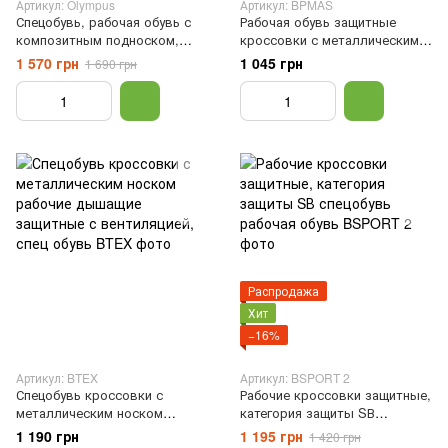
Артикул: Olympus
Артикул: BPMAS
Спецобувь, рабочая обувь с
Рабочая обувь защитные
композитным подноском,
кроссовки с металлическим
категория S1P, мужские
носком противоскользящие,
1 570 грн
1 045 грн
1 690 грн
кроссовки, 41
защитная рабочая спец обувь,
40
Распродажа
Хит
−16%
Артикул: BTEX
Артикул: BSPORT 2
Спецобувь кроссовки с
Рабочие кроссовки защитные,
металлическим носком
категория защиты SВ
рабочие дышащие защитные с
спецобувь рабочая обувь, 41
1 190 грн
1 195 грн
1 420 грн