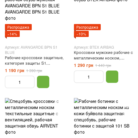
Распродажа
Распродажа
−14%
−10%
Артикул: AVANGARDE BPN S1
Артикул: BTEX AIRBAG
Кроссовки мужские рабочие с
BLUE
Рабочие кроссовки защитные,
металлическим носком,
категория защиты S1
рабочая защитная обувь,
1 290 грн
1 440 грн
спецобувь рабочая обувь
Красный, 41
1 190 грн
1 390 грн
мужская AVANGARDE BPN S1
BLUE, Синий, 40