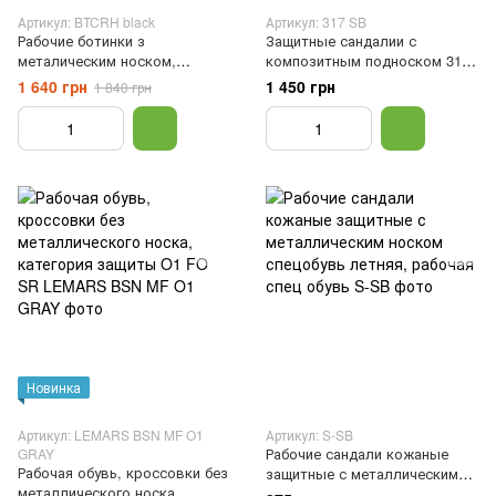
Артикул: BTCRH black
Артикул: 317 SB
Рабочие ботинки з
Защитные сандалии с
металическим носком,
композитным подноском 317
защитные демисезонная
SB, 47
1 640 грн
1 450 грн
1 840 грн
специальная обувь, рабочая
обувь, Черный, 43
Новинка
Артикул: LEMARS BSN MF O1
Артикул: S-SB
Рабочие сандали кожаные
GRAY
Рабочая обувь, кроссовки без
защитные с металлическим
металлического носка,
носком спецобувь летняя,