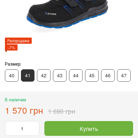
Распродажа
−7%
Размер
40
41
42
43
44
45
46
47
В наличии
1 570 грн
1 690 грн
Купить