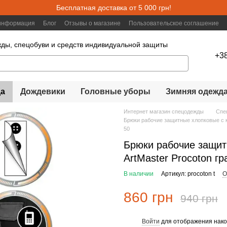
Бесплатная доставка от 5 000 грн!
 информация
Блог
Отзывы о магазине
Пользовательское соглашение
ды, спецобуви и средств индивидуальной защиты
+3
а
Дождевики
Головные уборы
Зимняя одежд
Интернет магазин спецодежды
Спе
Брюки рабочие защитные хлопковые с к
50
Брюки рабочие защит
ArtMaster Procoton г
В наличии
Артикул: procoton t
О
860 грн
940 грн
Войти
для отображения нако
%