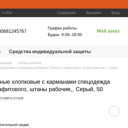
Сравнение
Укр
Рус
Желания
Вход
График работы:
Мой заказ
80681245767
Будни: 9:00–18:00
а
Средства индивидуальной защиты
цодежда
Штаны рабочие
арманами спецодежда ArtMaster Procoton графитового, штаны рабочие,, Серый,
ные хлопковые с карманами спецодежда
рафитового, штаны рабочие,, Серый, 50
ставить отзыв
пительной скидки