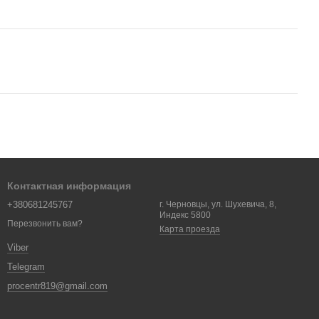
Контактная информация
+380681245767
г. Черновцы, ул. Шухевича, 8,
Индекс 5800
Перезвонить вам?
Карта проезда
Viber
Telegram
procentr819@gmail.com