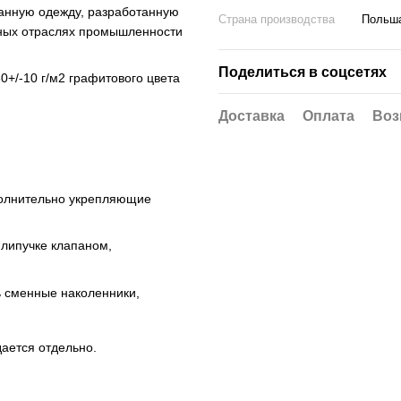
анную одежду, разработанную
Страна производства
Польш
чных отраслях промышленности
Поделиться в соцсетях
0+/-10 г/м2 графитового цвета
Доставка
Оплата
Воз
полнительно укрепляющие
 липучке клапаном,
 сменные наколенники,
ается отдельно.