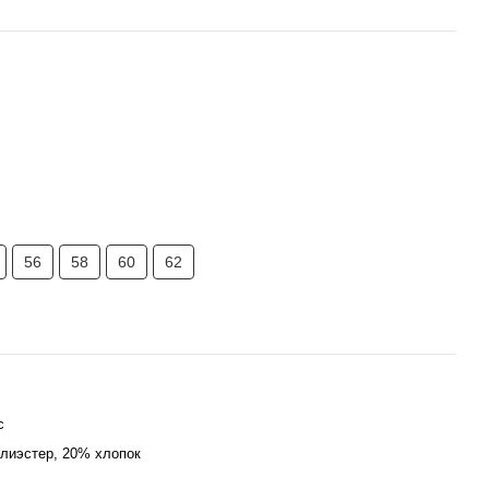
56
58
60
62
с
лиэстер, 20% хлопок