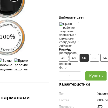
Выберите цвет
Размер
46
48
50
52
54
Купить
Характеристики
Пол
Унисек
с карманами
Состав
80% по
Плотность
270