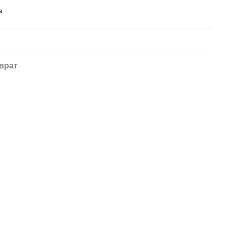
а
врат