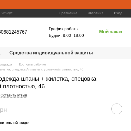
Сравнение
Укр
Рус
Желания
Вход
График работы:
Мой заказ
80681245767
Будни: 9:00–18:00
а
Средства индивидуальной защиты
цодежда
Костюмы рабочие
летка, спецовка Artmaster с усиленной плотностью, 46
одежда штаны + жилетка, спецовка
й плотностью, 46
Оставить отзыв
грн
пительной скидки