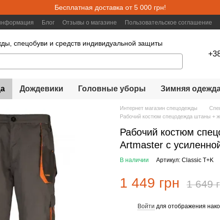
Бесплатная доставка от 5 000 грн!
 информация
Блог
Отзывы о магазине
Пользовательское соглашение
ды, спецобуви и средств индивидуальной защиты
+3
а
Дождевики
Головные уборы
Зимняя одежд
Интернет магазин спецодежды
Спе
Рабочий костюм спецодежда штаны + жи
Рабочий костюм спец
Artmaster с усиленно
В наличии
Артикул: Classic T+K
1 449 грн
1 649 
Войти
для отображения нако
%