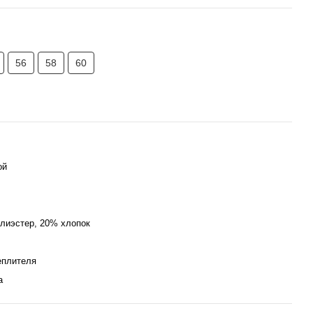
56
58
60
ой
лиэстер, 20% хлопок
еплителя
а