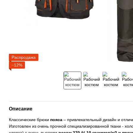
Распродажа
−12%
Описание
Классические брюки
пояса
– привлекательный дизайн и отлич
Изготовлен из очень прочной специализированной ткани - хол
хлопка) с очень высоким
весом 270 й/-10 граммов/м2 и про