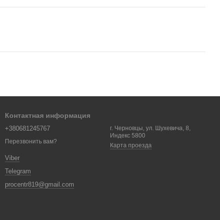
Контактная информация
+380681245767
г. Черновцы, ул. Шухевича, 8,
Индекс 5800
Перезвонить вам?
Карта проезда
Viber
Telegram
procentr819@gmail.com