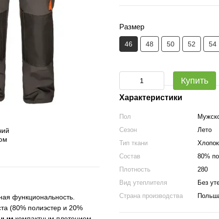
Размер
46
48
50
52
54
Купить
Характеристики
Пол
Мужск
Сезон
Лето
Тип ткани
Хлопок
Состав
80% по
Плотность
280
Вид утеплителя
Без ут
Страна производства
Польш
ная функциональность.
ста (80% полиэстер и 20%
чным
компактным плетением.