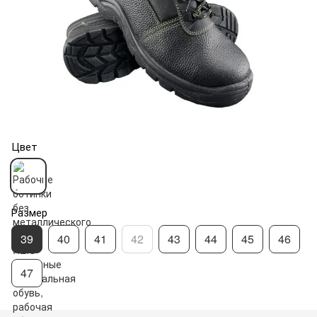
Цвет
Размер
39
40
41
42
43
44
45
46
47