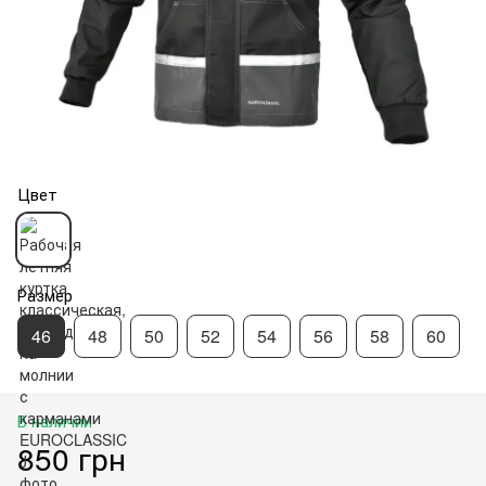
Цвет
Размер
46
48
50
52
54
56
58
60
В наличии
850 грн