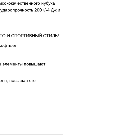
ысококачественного нубука
 ударопрочность 200+/-4 Дж и
ТО И СПОРТИВНЫЙ СТИЛЬ!
 софтшел.
ие элементы повышают
еля, повышая его