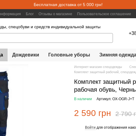
Бесплатная доставка от 5 000 грн!
 информация
Блог
Отзывы о магазине
Пользовательское соглашение
ды, спецобуви и средств индивидуальной защиты
+3
а
Дождевики
Головные уборы
Зимняя одежд
Интернет магазин спецодежды
Спе
Комплект защитный рабочий, спецодежд
Комплект защитный р
рабочая обувь, Черны
В наличии
Артикул: OX-OGR-J+T
2 590 грн
2 790 
Войти
для отображения нако
%