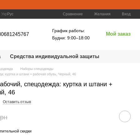
Сравнение
Укр
Рус
Желания
Вход
График работы:
Мой заказ
80681245767
Будни: 9:00–18:00
а
Средства индивидуальной защиты
цодежда
Наборы спецодежды
а: куртка и штани + рабочая обувь, Черный, 46
абочий, спецодежда: куртка и штани +
й, 46
Оставить отзыв
грн
пительной скидки