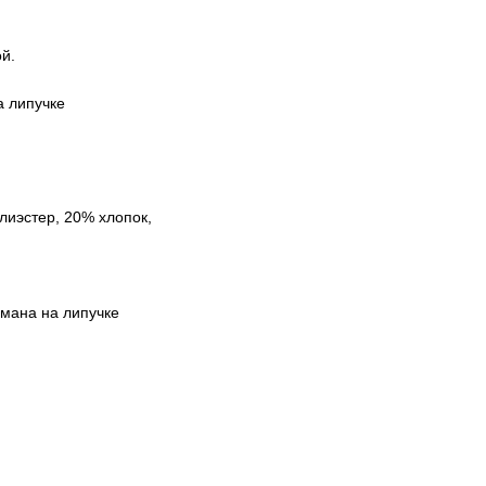
й.
а липучке
лиэстер, 20% хлопок,
рмана на липучке