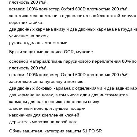
плотность 260 г/м².
вставки: 100% полиэстер Oxford 600D плотностью 200 г/м².
застегивается на молнию с дополнительной застежкой-липучко
воротник-стойка
два двойных кармана внизу и два двойных кармана на груди н
усиление на локтях
рукава отделаны манжетами.
Брюки защитные до пояса OGR, мужские.
основной материал: ткань парусинового переплетения 80% по
плотность 260 г/м².
вставки: 100% полиэстер Oxford 600D плотностью 200 г/м².
застегивается на пуговицу и молнию.
два двойных боковых кармана с отделениями и два задних ка
два кармана на ногах, в том числе один для инструментов
карманы для наколенников вставлены снизу
эластичный пояс для лучшей посадки
наконечник для крепления ключей
держатель молотка на левой ноге
Обувь защитная, категория защиты S1 FO SR