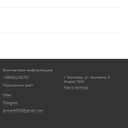
Контактная информация
+380681245767
г. Черновцы, ул. Шухевича, 8,
Индекс 5800
Перезвонить вам?
Карта проезда
Viber
Telegram
procentr819@gmail.com