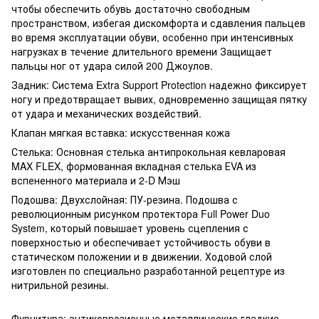
чтобы обеспечить обувь достаточно свободным
пространством, избегая дискомфорта и сдавления пальцев
во время эксплуатации обуви, особенно при интенсивных
нагрузках в течение длительного времени Защищает
пальцы ног от удара силой 200 Джоулов.
Задник: Система Extra Support Protection надежно фиксирует
ногу и предотвращает вывих, одновременно защищая пятку
от удара и механических воздействий.
Клапан мягкая вставка: искусственная кожа
Стелька: Основная стелька антипрокольная кевларовая
MAX FLEX, формованная вкладная стелька ЕVA из
вспененного материала и 2-D Мэш
Подошва: Двухслойная: ПУ-резина. Подошва с
революционным рисунком протектора Full Power Duo
System, который повышает уровень сцепления с
поверхностью и обеспечивает устойчивость обуви в
статическом положении и в движении. Ходовой слой
изготовлен по специально разработанной рецептуре из
нитрильной резины.
Фурнитура: антикоррозионные металлические гладкие