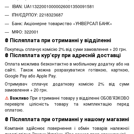
IBAN: UA113220010000026001350091581
ІПН/ЄДРПОУ: 2218323687
Банк: Акціонерне товариство «УНІВЕРСАЛ БАНК»
МФО: 322001
₴
Післяплата при отриманні у відділенні
Покупець сплачує комісію 2% від суми замовлення + 20 грн.
₴
Післяплата кур’єру при адресній доставці
Оплата можлива безконтактно в мобільному додатку або на
сайті. Також можна розрахуватися готівкою, карткою,
Google Pay або Apple Pay.
Отримувач сплачує додаткову комісію 2% від суми
замовлення + 20 грн.
⚠️
Важливо
При отриманні товару у відділенні ОБОВ’ЯЗКОВО
перевірте цілісність товару та комплектацію перед
оплатою.
₴
Післяплата при отриманні у нашому магазині
Компанія здійснює повернення і обмін товарів належної
якості згідно Закону України
"Про захист прав споживачів"
.