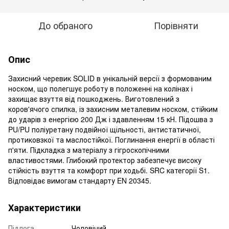
До обраного
Порівняти
Опис
Захисний черевик SOLID в унікальній версії з формованим
носком, що полегшує роботу в положенні на колінах і
захищає взуття від пошкоджень. Виготовлений з
коров'ячого спилка, із захисним металевим носком, стійким
до ударів з енергією 200 Дж і здавленням 15 кН. Підошва з
PU/PU поліуретану подвійної щільності, антистатичної,
протиковзкої та маслостійкої. Поглинання енергії в області
п'яти. Підкладка з матеріалу з гігроскопічними
властивостями. Глибокий протектор забезпечує високу
стійкість взуття та комфорт при ходьбі. SRC категорії S1.
Відповідає вимогам стандарту EN 20345.
Характеристики
Підлога
Чоловічий