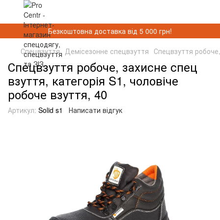
Безкоштовна доставка від 5 000 грн!
Спецвзуття
Демісезонне спецвзуття
Спецвзуття робоче, 
Спецвзуття робоче, захисне спец
взуття, категорія S1, чоловіче
робоче взуття, 40
Артикул:
Solid s1
Написати відгук