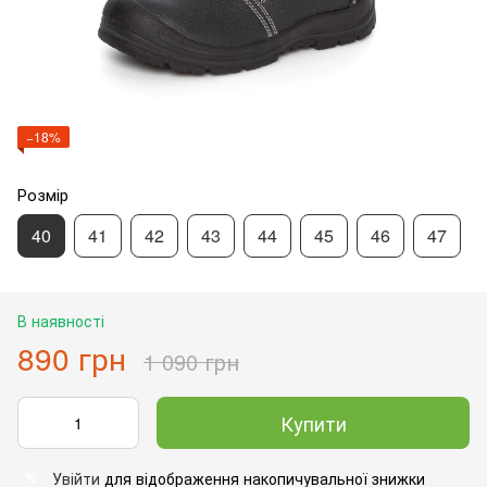
−18%
Розмір
40
41
42
43
44
45
46
47
В наявності
890 грн
1 090 грн
Купити
Увійти
для відображення накопичувальної знижки
%