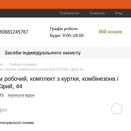
Порівняння
Бажання
Вхід
Графік роботи:
Мій кошик
80681245767
Будні: 9:00–18:00
Засоби індивідуального захисту
яг
Набори спецодягу
кт з куртки, комбінезона і штанів ProCOTTON, Сірий, 44
м робочий, комплект з куртки, комбінезона і
ірий, 44
TS
Написати відгук
грн
опичувальної знижки