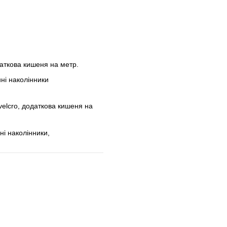
даткова кишеня на метр.
ні наколінники
velcro, додаткова кишеня на
ні наколінники,