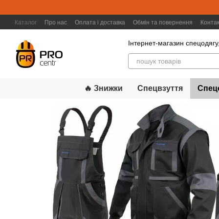
Перейти к основному контенту
Каталог
Про нас
Оплата і доставка
Обмін та повернення
Конта
Інтернет-магазин спецодягу,
🔥 Знижки
Спецвзуття
Спец