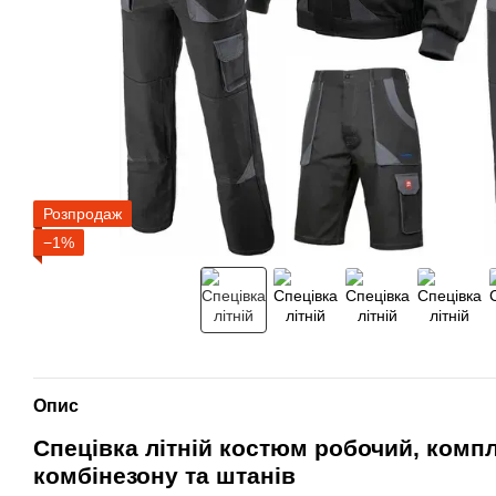
Розпродаж
−1%
Опис
Спецівка літній костюм робочий, компл
комбінезону та штанів