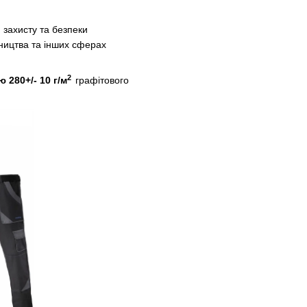
 захисту та безпеки
бництва та інших сферах
2
ю 280
+/- 10 г/м
графітового