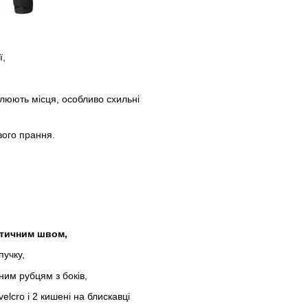
ї,
илюють місця, особливо схильні
ового прання.
астичним швом,
пучку,
ним рубцям з боків,
elcro і 2 кишені на блискавці