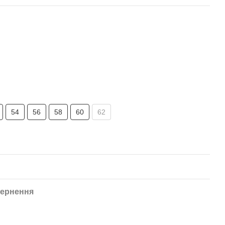
54
56
58
60
62
ернення