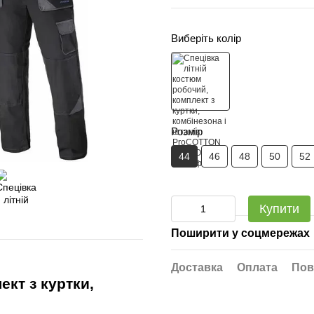
Виберіть колір
Розмір
44
46
48
50
52
Купити
Поширити у соцмережах
Доставка
Оплата
Пов
ект з куртки,