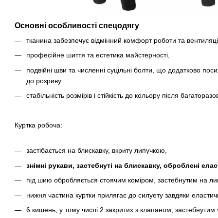
Основні особливості спецодягу
тканина забезпечує відмінний комфорт роботи та вентиляці
професійне шиття та естетика майстерності,
подвійні шви та численні суцільні болти, що додатково пос
до розриву
стабільність розмірів і стійкість до кольору після багатораз
Куртка робоча:
застібається на блискавку, вкриту липучкою,
знімні рукави, застебнуті на блискавку, оброблені ел
під шию обробляється стоячим коміром, застебнутим на ли
нижня частина куртки прилягає до силуету завдяки еластич
6 кишень, у тому числі 2 закритих з клапаном, застебнутим v