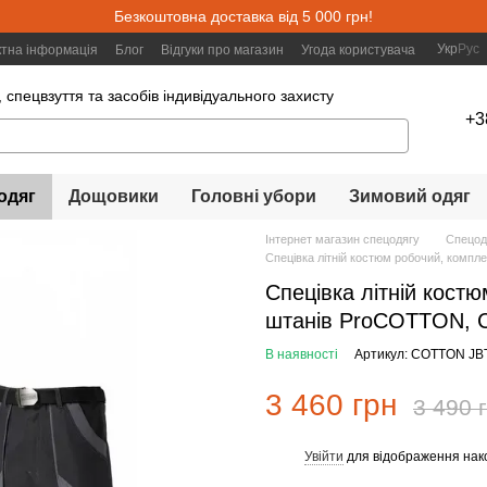
Безкоштовна доставка від 5 000 грн!
Укр
Рус
ктна інформація
Блог
Відгуки про магазин
Угода користувача
 спецвзуття та засобів індивідуального захисту
+3
одяг
Дощовики
Головні убори
Зимовий одяг
Інтернет магазин спецодягу
Спецод
Спецівка літній костюм робочий, компле
Спецівка літній костю
штанів ProCOTTON, С
В наявності
Артикул: COTTON JB
3 460 грн
3 490 
Увійти
для відображення нак
%