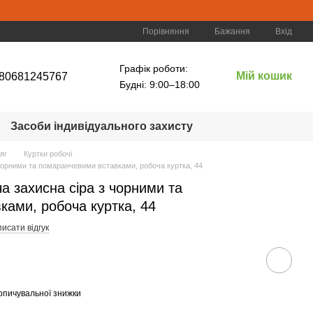
Порівняння
Бажання
Вхід
Графік роботи:
Мій кошик
80681245767
Будні: 9:00–18:00
Засоби індивідуального захисту
яг
Куртки робочі
 чорними та помаранчевими вставками, робоча куртка, 44
а захисна сіра з чорними та
ами, робоча куртка, 44
исати відгук
опичувальної знижки