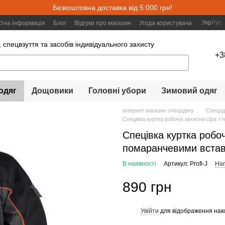
Безкоштовна доставка від 5 000 грн!
Укр
Рус
ктна інформація
Блог
Відгуки про магазин
Угода користувача
 спецвзуття та засобів індивідуального захисту
+3
одяг
Дощовики
Головні убори
Зимовий одяг
Інтернет магазин спецодягу
Спецод
Спецівка куртка робоча захисна сіра з
Спецівка куртка робоч
помаранчевими вставк
В наявності
Артикул: Profi-J
Нап
890 грн
Увійти
для відображення нак
%