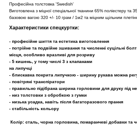
Професійна толстовка 'Swedish'
Виготовлена з міцної спеціальної тканини 65% поліестеру та 
базовою вагою 320 +/- 10 грам / 1м2 та міцним щільним плетін
Характеристики спецкуртки:
- професійне шиття та естетика виготовлення
- потрійне та подвійне зшивання та численні суцільні бо
місця, особливо вразливі для розриву
- 5 кишень, у тому числі 3 з клапанами
на липучці
- блискавка покрита липучкою - ширину рукава можна рег
- повітряні транспіратори
- правильно підібрана ширина горловини для друку під не
- низ толстовки з обробкою з гумки
- низька усадка, навіть після багаторазового прання
- стабільність кольору
Колір: сталь, чорна горловина, помаранчеві добавки та 