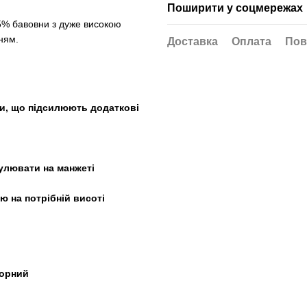
Поширити у соцмережах
35% бавовни з дуже високою
ням.
Доставка
Оплата
Пов
лти, що підсилюють додаткові
улювати на манжеті
ю на потрібній висоті
чорний