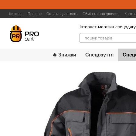
Перейти к основному контенту
Каталог
Про нас
Оплата і доставка
Обмін та повернення
Конта
Інтернет-магазин спецодягу,
🔥 Знижки
Спецвзуття
Спец