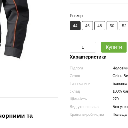
Розмір
44
46
48
50
52
Купити
Характеристики
Підлога
Чоловіч
Сезон
Осінь-В
Тип тканини
Бавовна
склад
100% ба
Щільність
270
Вид утеплювача
Без уте
 чорними та
Країна виробництва
Польща