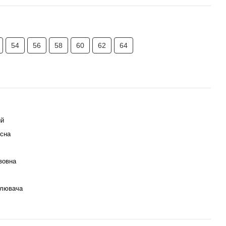
54
56
58
60
62
64
ий
есна
вовна
плювача