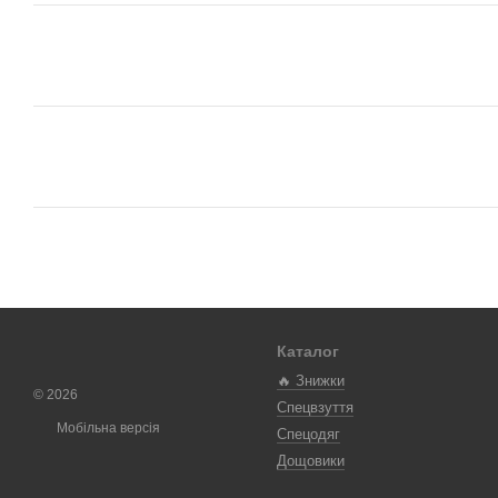
Каталог
🔥 Знижки
© 2026
Спецвзуття
Мобільна версія
Спецодяг
Дощовики