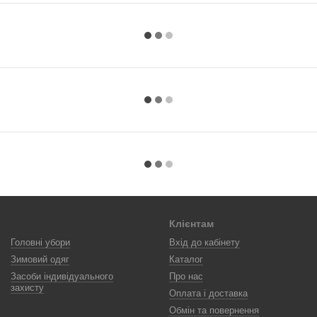
Клієнтам
Головні убори
Вхід до кабінету
Зимовий одяг
Каталог
Засоби індивідуального
Про нас
захисту
Оплата і доставка
Обмін та повернення