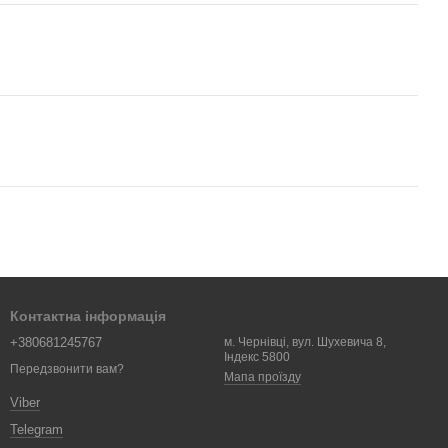
Контактна інформація
+380681245767
м. Чернівці, вул. Шухевича 8,
Індекс 5800
Передзвонити вам?
Мапа проїзду
Viber
Telegram