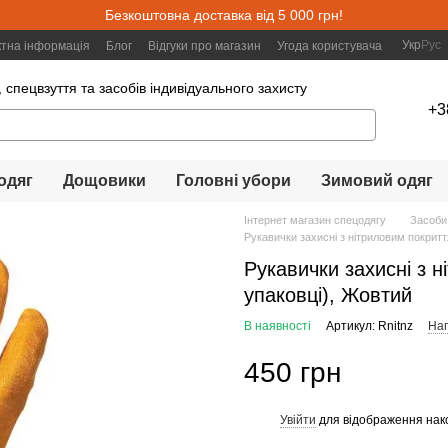
Безкоштовна доставка від 5 000 грн!
Укр
Рус
ктна інформація
Блог
Відгуки про магазин
Угода користувача
 спецвзуття та засобів індивідуального захисту
+3
одяг
Дощовики
Головні убори
Зимовий одяг
Інтернет магазин спецодягу
Засоби
Рукавички захисні з нітриловим покритт
Рукавички захисні з н
упаковці), Жовтий
В наявності
Артикул: Rnitnz
Нап
450 грн
Увійти
для відображення нак
%