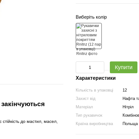
Виберіть колір
Купити
Характеристики
Кількість в упаковці
12
Захист від
Нафта т
 закінчуються
Матеріал
Нітріл
Тип рукавичок
Комбінов
стійкість до мастил, масел,
Країна виробництва
Польща