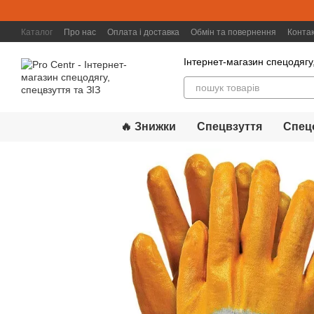
Перейти к основному контенту
Каталог
Про нас
Оплата і доставка
Обмін та повернення
Конта
Інтернет-магазин спецодягу,
🔥 Знижки
Спецвзуття
Спец