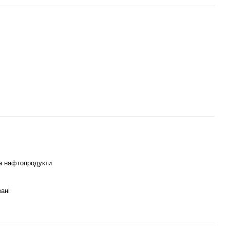
а нафтопродукти
ані