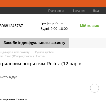
Порівняння
Бажання
Вхід
Графік роботи:
Мій кошик
80681245767
Будні: 9:00–18:00
Засоби індивідуального захисту
 індивідуального захисту
Рукавиці робочі
ям Rnitnz (12 пар в упаковці), Жовтий
ітриловим покриттям Rnitnz (12 пар в
исати відгук
опичувальної знижки