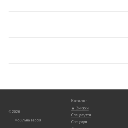
Каталог
🔥 Знижки
© 2026
Спецвзуття
Мобільна версія
Спецодяг