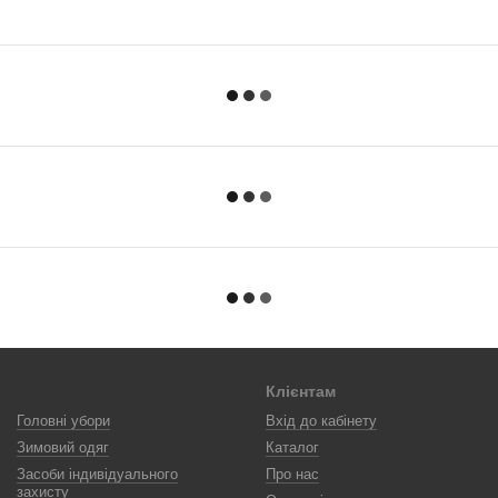
Клієнтам
Головні убори
Вхід до кабінету
Зимовий одяг
Каталог
Засоби індивідуального
Про нас
захисту