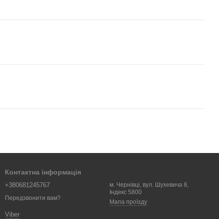
Контактна інформація
+380681245767
м. Чернівці, вул. Шухевича 8,
Індекс 5800
Передзвонити вам?
Мапа проїзду
Viber