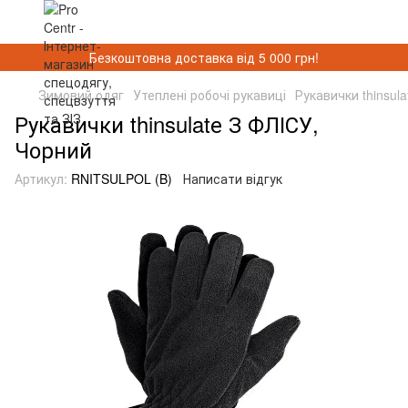
Безкоштовна доставка від 5 000 грн!
Зимовий одяг
Утеплені робочі рукавиці
Рукавички thinsul
Рукавички thinsulatе З ФЛІСУ,
Чорний
Артикул:
RNITSULPOL (B)
Написати відгук