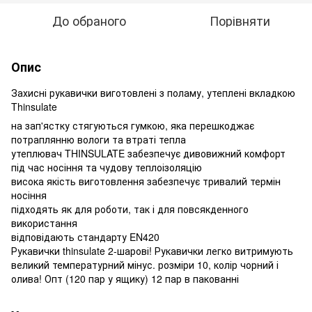
До обраного
Порівняти
Опис
Захисні рукавички виготовлені з поламу, утеплені вкладкою
Thinsulate
на зап'ястку стягуються гумкою, яка перешкоджає
потраплянню вологи та втраті тепла
утеплювач THINSULATE забезпечує дивовижний комфорт
під час носіння та чудову теплоізоляцію
висока якість виготовлення забезпечує тривалий термін
носіння
підходять як для роботи, так і для повсякденного
використання
відповідають стандарту EN420
Рукавички thinsulate 2-шарові! Рукавички легко витримують
великий температурний мінус. розміри 10, колір чорний і
олива! Опт (120 пар у ящику) 12 пар в пакованні