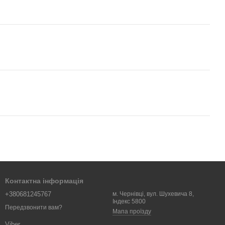
Контактна інформація
+380681245767
м. Чернівці, вул. Шухевича 8,
Індекс 5800
Передзвонити вам?
Мапа проїзду
Viber