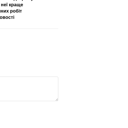
в неї краще
чних робіт
овості