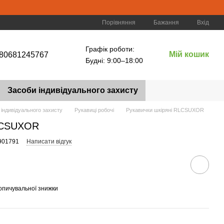
Порівняння
Бажання
Вхід
Графік роботи:
Мій кошик
80681245767
Будні: 9:00–18:00
Засоби індивідуального захисту
 індивідуального захисту
Рукавиці робочі
Рукавички шкіряні RLCSUXOR
RLCSUXOR
901791
Написати відгук
опичувальної знижки