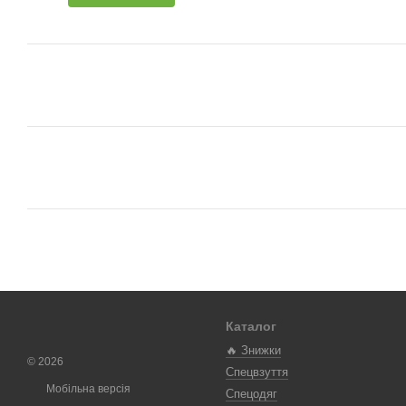
Каталог
🔥 Знижки
© 2026
Спецвзуття
Мобільна версія
Спецодяг