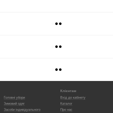
Клієнтам
Головні убори
Вхід до кабінету
Зимовий одяг
Каталог
Засоби індивідуального
Про нас