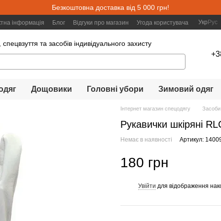
Безкоштовна доставка від 5 000 грн!
Укр
Рус
ктна інформація
Блог
Відгуки про магазин
Угода користувача
 спецвзуття та засобів індивідуального захисту
+3
одяг
Дощовики
Головні убори
Зимовий одяг
Інтернет магазин спецодягу
Засоби
Рукавички шкіряні 
Немає в наявності
Артикул: 1400
180 грн
Увійти
для відображення нак
%