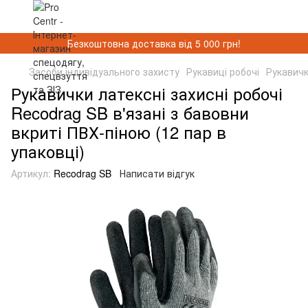
Безкоштовна доставка від 5 000 грн!
Засоби індивідуального захисту
Рукавиці робочі
Рукавичк
Рукавички латексні захисні робочі
Recodrag SB в'язані з бавовни
вкриті ПВХ-піною (12 пар в
упаковці)
Артикул:
Recodrag SB
Написати відгук