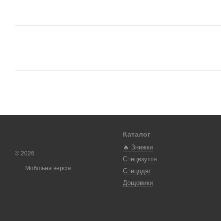
Каталог
🔥 Знижки
© 2026
Спецвзуття
Мобільна версія
Спецодяг
Дощовики