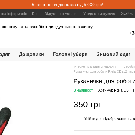
Безкоштовна доставка від 5 000 грн!
Укр
Рус
ктна інформація
Блог
Відгуки про магазин
Угода користувача
 спецвзуття та засобів індивідуального захисту
+3
одяг
Дощовики
Головні убори
Зимовий одяг
Інтернет магазин спецодягу
Засоби
Рукавички для роботи Rtela CB (12 пар 
Рукавички для роботи 
В наявності
Артикул: Rtela CB
Н
350 грн
Увійти
для відображення нак
%