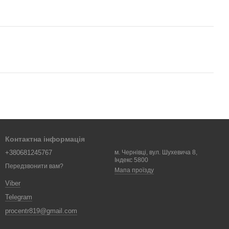
Контактна інформація
+380681245767
м. Чернівці, вул. Шухевича 8,
Індекс 5800
Передзвонити вам?
Мапа проїзду
Viber
Telegram
procentr819@gmail.com