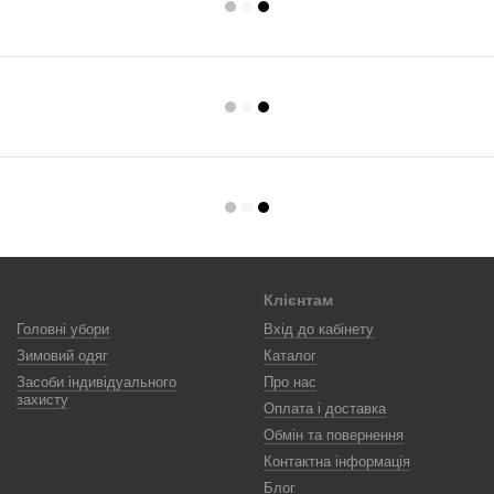
Клієнтам
Головні убори
Вхід до кабінету
Зимовий одяг
Каталог
Засоби індивідуального
Про нас
захисту
Оплата і доставка
Обмін та повернення
Контактна інформація
Блог