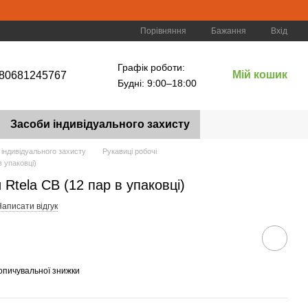
Порівняння
Бажання
Вхід
Графік роботи:
Мій кошик
80681245767
Будні: 9:00–18:00
Засоби індивідуального захисту
 індивідуального захисту
Рукавиці робочі
в упаковці)
Rtela CB (12 пар в упаковці)
аписати відгук
опичувальної знижки