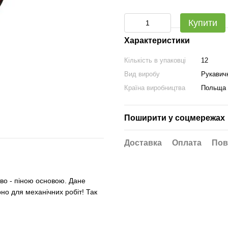
Купити
Характеристики
Кількість в упаковці
12
Вид виробу
Рукавичк
Країна виробництва
Польща
Поширити у соцмережах
Доставка
Оплата
Пов
ово - піною основою. Дане
но для механічних робіт! Так