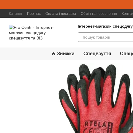
Перейти к основному контенту
Каталог
Про нас
Оплата і доставка
Обмін та повернення
Конта
Інтернет-магазин спецодягу,
🔥 Знижки
Спецвзуття
Спец