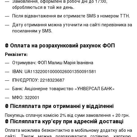
Замовлення, оформлені в робочі дні до 17:00,
обробляються в той же день.
Після відвантаження ви отримаєте SMS з номером ТТН.
Дату отримання можна уточнити на сайті перевізника за
посиланням у SMS.
₴
Оплата на розрахунковий рахунок ФОП
Реквізити:
Отримувач: ФОП Малиш Марія Іванівна
IBAN: UA113220010000026001350091581
ІПН/ЄДРПОУ: 2218323687
Банк: Акціонерне товариство «УНІВЕРСАЛ БАНК»
МФО: 322001
₴
Післяплата при отриманні у відділенні
Покупець сплачує комісію 2% від суми замовлення + 20 грн.
₴
Післяплата кур’єру при адресній доставці
Оплата можлива безконтактно в мобільному додатку або на
сайті. Також можна розрахуватися готівкою, карткою,