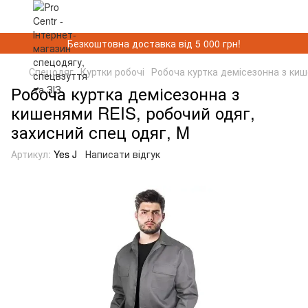
Безкоштовна доставка від 5 000 грн!
Спецодяг
Куртки робочі
Робоча куртка демісезонна з киш
Робоча куртка демісезонна з
кишенями REIS, робочий одяг,
захисний спец одяг, M
Артикул:
Yes J
Написати відгук