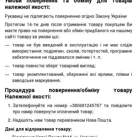
Умови повернення та обміну для товарів
належної якості:
Рукавиці не підлягають поверненню згідно Закону України
Протягом 14-ти днів після отримання товару покупцем Ви
маєте право на повернення або обмін придбаного на нашому
сайті товару за умови що:
товар не був введений в експлуатацію і не має слідів
використання: подряпин, сколів, потертостей, програмне
забезпечення не піддавалося змінам і т. п.
товар повністю зберіг товарний вигляд;
товар укомплектований, збережені всі ярлики, плівки і
заводське маркування.
Процедура повернення/обміну товару
Належної якості:
Зателефонуйте на номер +380681245767 та повідомте
про намір повернути оплачений товар;
Надішліть нам товар перевізником Нова Пошта.
Дані для відправлення товару:
Відділення Нової Пошти №15, м. Чернівці