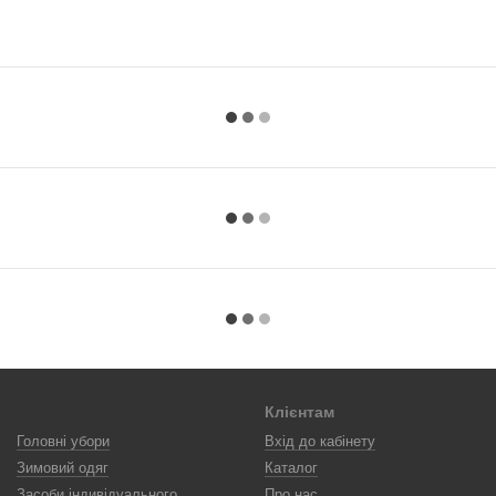
Клієнтам
Головні убори
Вхід до кабінету
Зимовий одяг
Каталог
Засоби індивідуального
Про нас