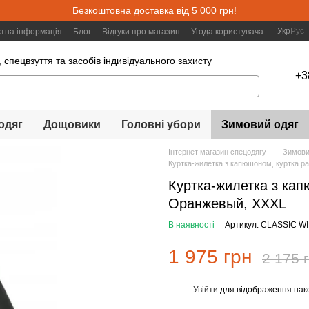
Безкоштовна доставка від 5 000 грн!
Укр
Рус
ктна інформація
Блог
Відгуки про магазин
Угода користувача
 спецвзуття та засобів індивідуального захисту
+3
одяг
Дощовики
Головні убори
Зимовий одяг
Інтернет магазин спецодягу
Зимови
Куртка-жилетка з капюшоном, куртка р
Куртка-жилетка з кап
Оранжевый, XXXL
В наявності
Артикул: CLASSIC W
1 975 грн
2 175 
Увійти
для відображення нак
%