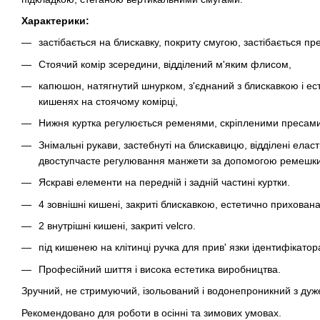
Характерики:
застібається на блискавку, покриту смугою, застібається пр
Стоячий комір зсередини, відділений м'яким флисом,
капюшон, натягнутий шнурком, з'єднаний з блискавкою і ес
кишенях на стоячому комірці,
Нижня куртка регулюється ременями, скріпленими пресам
Знімальні рукави, застебнуті на блискавицю, відділені ела
двоступчасте регулювання манжети за допомогою ремешки
Яскраві елементи на передній і задній частині куртки.
4 зовнішні кишені, закриті блискавкою, естетично прихован
2 внутрішні кишені, закриті velcro.
під кишенею на клітинці ручка для прив' язки ідентифікатор
Професійний шиття і висока естетика виробництва.
Зручний, не стримуючий, ізольований і водонепроникний з дуже
Рекомендовано для роботи в осінні та зимових умовах.