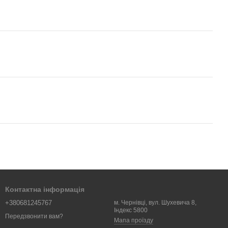
Контактна інформація
+380681245767
м. Чернівці, вул. Шухевича 8,
Індекс 5800
Передзвонити вам?
Мапа проїзду