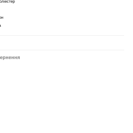
оліестер
он
а
ернення