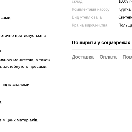
склад
100% п
Комплектація набору
Куртка
Вид утеплювача
Синтеп
есами,
Країна виробництва
Польщ
тетично притискується в
Поширити у соцмережах
и
Доставка
Оплата
Пов
стичною манжетою, а також
, застебнутого пресами.
а під клапанами,
а
 міцних матеріалів.