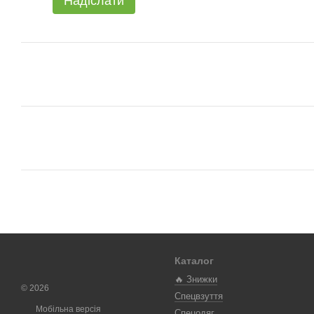
Надіслати
Каталог
🔥 Знижки
© 2026
Спецвзуття
Мобільна версія
Спецодяг