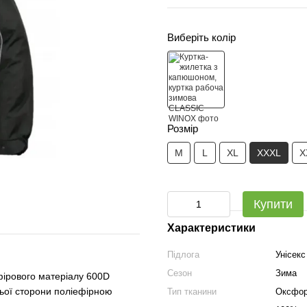
Виберіть колір
Розмір
M
L
XL
XXXL
X
Купити
Характеристики
Підлога
Унісекс
Сезон
Зима
фірового матеріалу 600D
ньої сторони поліефірною
Тип тканини
Оксфо