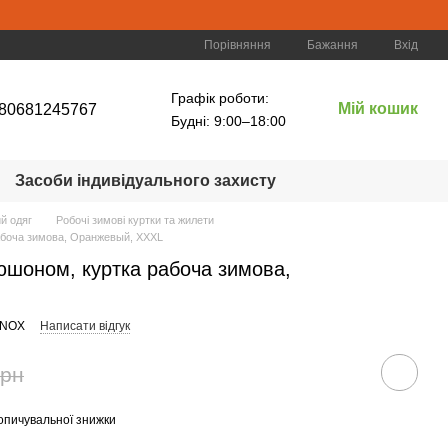
Порівняння
Бажання
Вхід
Графік роботи:
Мій кошик
80681245767
Будні: 9:00–18:00
Засоби індивідуального захисту
й одяг
Робочі зимові куртки та жилети
абоча зимова, Оранжевый, XXXL
юшоном, куртка рабоча зимова,
INOX
Написати відгук
грн
опичувальної знижки