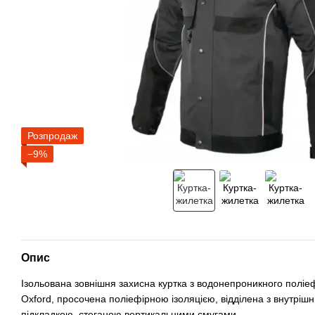
Розпродаж
−9%
Опис
Ізольована зовнішня захисна куртка з водонепроникного поліе
Oxford, просочена поліефірною ізоляцією, відділена з внутріш
підкладкою, стеганою вертикальними смугами.