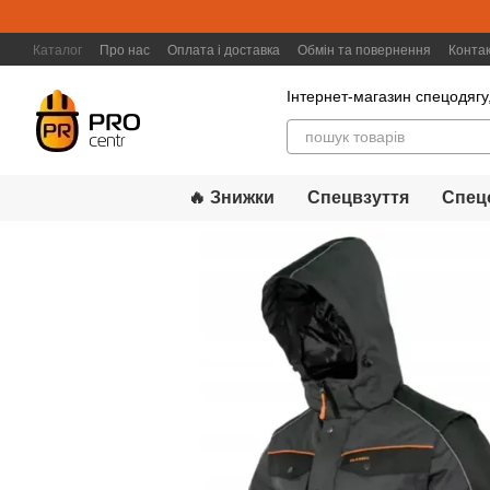
Перейти к основному контенту
Каталог
Про нас
Оплата і доставка
Обмін та повернення
Конта
Інтернет-магазин спецодягу,
🔥 Знижки
Спецвзуття
Спец