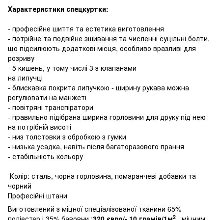
Характеристики спецкуртки:
- професійне шиття та естетика виготовлення
- потрійне та подвійне зшивання та численні суцільні болти,
що підсилюють додаткові місця, особливо вразливі для
розриву
- 5 кишень, у тому числі 3 з клапанами
на липучці
- блискавка покрита липучкою - ширину рукава можна
регулювати на манжеті
- повітряні транспіратори
- правильно підібрана ширина горловини для друку під нею
на потрібній висоті
- низ толстовки з обробкою з гумки
- низька усадка, навіть після багаторазового прання
- стабільність кольору
Колір: сталь, чорна горловина, помаранчеві добавки та
чорний
Професійні штани
Виготовлений з міцної спеціалізованої тканини 65%
2
поліестер і 35% бавовни ;
320 євро/- 10 грамів/1м
міцним