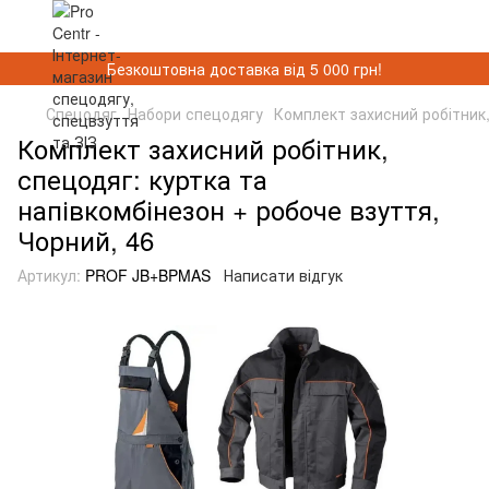
Безкоштовна доставка від 5 000 грн!
Спецодяг
Набори спецодягу
Комплект захисний робітник,
Комплект захисний робітник,
спецодяг: куртка та
напівкомбінезон + робоче взуття,
Чорний, 46
Артикул:
PROF JB+BPMAS
Написати відгук