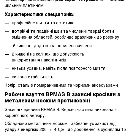
щільним плетінням.
Характеристики спецштанів:
професійне шиття та естетика
потрійні та
подвійні шви та численні тверді болти
зміцнення областей, особливо вразливих до розриву
6 кишень, додаткова посилена кишеня
2 кишені на колінах, що допускають
використання наколінників
низька усадка, навіть після повторного миття
колірна стабільність
Колір: сталь з помаранчевими та чорними аксесуарами
Робоче взуття BPMAS B захисні кросівки з
металевим носком протиковзні
Захисні черевики BPMAS B. Верхня частина виконана з
коров'ячого велюру.
Обладнано металічним носком - забезпечує захист від
удару з енергією 200 +/- 4 Дж і до дроблення із зусиллям 15