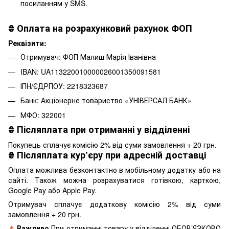
посиланням у SMS.
₴
Оплата на розрахунковий рахунок ФОП
Реквізити:
Отримувач: ФОП Малиш Марія Іванівна
IBAN: UA113220010000026001350091581
ІПН/ЄДРПОУ: 2218323687
Банк: Акціонерне товариство «УНІВЕРСАЛ БАНК»
МФО: 322001
₴
Післяплата при отриманні у відділенні
Покупець сплачує комісію 2% від суми замовлення + 20 грн.
₴
Післяплата кур’єру при адресній доставці
Оплата можлива безконтактно в мобільному додатку або на
сайті. Також можна розрахуватися готівкою, карткою,
Google Pay або Apple Pay.
Отримувач сплачує додаткову комісію 2% від суми
замовлення + 20 грн.
⚠️
Важливо
При отриманні товару у відділенні ОБОВ’ЯЗКОВО