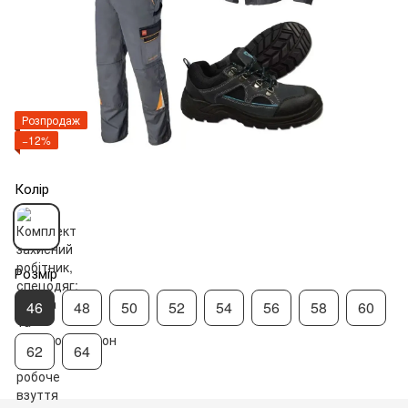
Розпродаж
−12%
Колір
Розмір
46
48
50
52
54
56
58
60
62
64