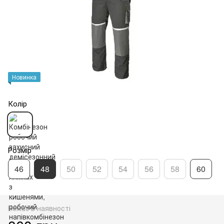
Новинка
Колір
Розмір
46
48
50
52
54
56
58
60
Немає в наявності