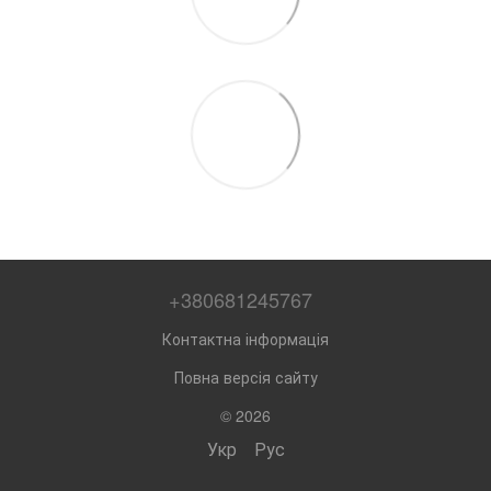
+380681245767
Контактна інформація
Повна версія сайту
© 2026
Укр
Рус