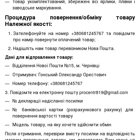
товар укомплектований, збережені всі ярлики, плівки і
заводське маркування.
Процедура повернення/обміну товару
Належної якості:
Зателефонуйте на номер +380681245767 та повідомте
про намір повернути оплачений товар;
Надішліть нам товар перевізником Нова Пошта.
Дані для відправлення товару:
Відділення Нової Пошти №15, м. Чернівці
Отримувач: Гонський Олександр Орестович
Номер телефону: +380681245767
3. Повідомте на електронну пошту procentr819@gmail.com
№ декларації надісланої посилки
№ банківської картки (розрахункового рахунку) для
повернення вартості товару
Модель товару, на яку хочете здійснити обмін
Після отримання, перевірки вмісту посилки на відповідність
умовам повернення товару, ми повертаємо Вам гроші на