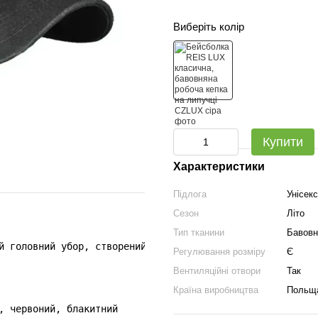
Виберіть колір
Купити
Характеристики
Підлога
Унісекс
Сезон
Літо
Тип тканини
Бавовн
й головний убор, створений для додавання комфорту та мод
Регулювання розміру
Є
Вентиляційні отвори
Так
Країна виробництва
Польщ
, червоний, блакитний