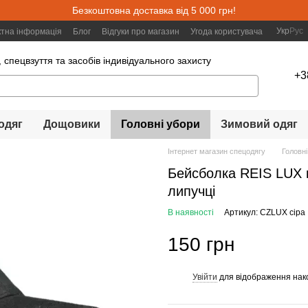
Безкоштовна доставка від 5 000 грн!
Укр
Рус
ктна інформація
Блог
Відгуки про магазин
Угода користувача
 спецвзуття та засобів індивідуального захисту
+3
одяг
Дощовики
Головні убори
Зимовий одяг
Інтернет магазин спецодягу
Головні
Бейсболка REIS LUX 
липучці
В наявності
Артикул: CZLUX сіра
150 грн
Увійти
для відображення нак
%