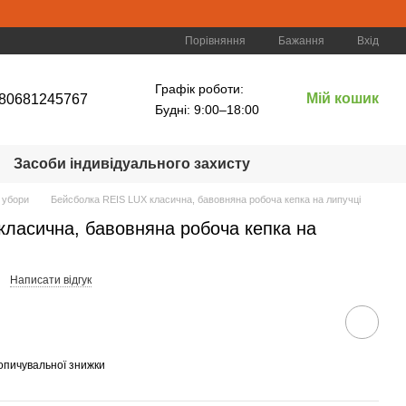
Порівняння
Бажання
Вхід
Графік роботи:
Мій кошик
80681245767
Будні: 9:00–18:00
Засоби індивідуального захисту
 убори
Бейсболка REIS LUX класична, бавовняна робоча кепка на липучці
класична, бавовняна робоча кепка на
Написати відгук
опичувальної знижки