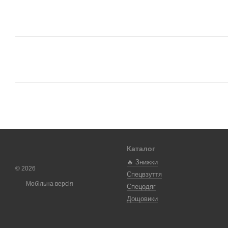
Каталог
🔥 Знижки
© 2026
Спецвзуття
Мобільна версія
Спецодяг
Дощовики