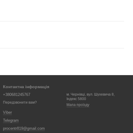
Контактна інформація
+380681245767
м. Чернівці, вул. Шухевича 8,
Індекс 5800
Передзвонити вам?
Мапа проїзду
Viber
Telegram
procentr819@gmail.com