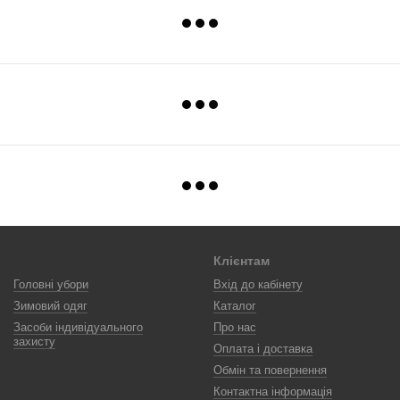
Клієнтам
Головні убори
Вхід до кабінету
Зимовий одяг
Каталог
Засоби індивідуального
Про нас
захисту
Оплата і доставка
Обмін та повернення
Контактна інформація