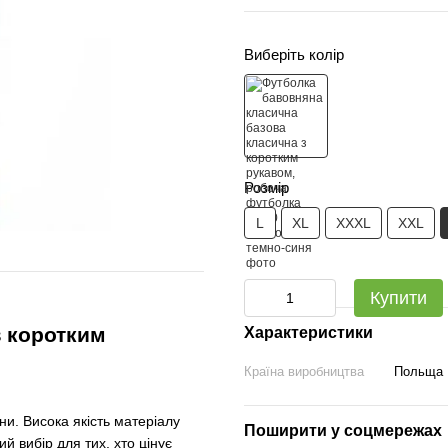
Виберіть колір
Розмір
L
XL
XXXL
XXL
Купити
з коротким
Характеристики
Країна виробництва
Польща
ни. Висока якість матеріалу
Поширити у соцмережах
й вибір для тих, хто цінує