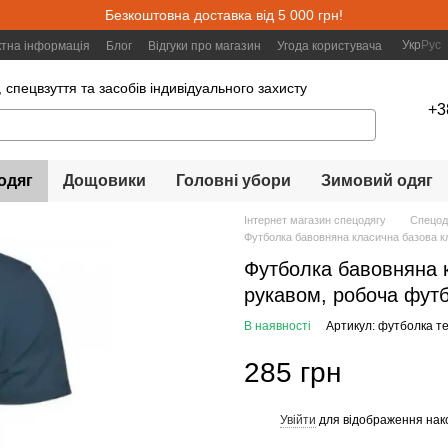
Безкоштовна доставка від 5 000 грн!
Укр
Рус
ктна інформація
Блог
Відгуки про магазин
Угода користувача
 спецвзуття та засобів індивідуального захисту
+3
одяг
Дощовики
Головні убори
Зимовий одяг
Інтернет магазин спецодягу
Спецод
Футболка бавовняна класична базова кл
Футболка бавовняна 
рукавом, робоча футб
В наявності
Артикул: футболка т
285 грн
Увійти
для відображення нак
%