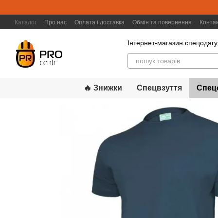
Перейти к основному контенту
Каталог
Про нас
Оплата і доставка
Обмін та повернення
Конта
Інтернет-магазин спецодягу,
🔥 Знижки
Спецвзуття
Спец