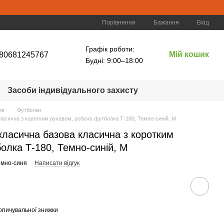
Порівняння
Бажання
Вхід
Графік роботи:
Мій кошик
80681245767
Будні: 9:00–18:00
Засоби індивідуального захисту
яг
Футболки
асична з коротким рукавом, робоча футболка Т-180, Темно-синій, М
класична базова класична з коротким
олка Т-180, Темно-синій, М
емно-синя
Написати відгук
опичувальної знижки