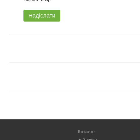
Надіслати
Каталог
🔥 Знижки