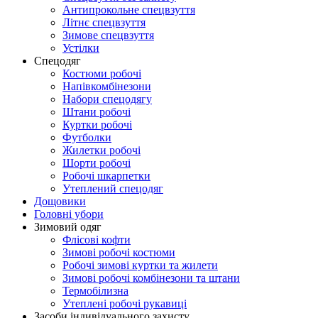
Антипрокольне спецвзуття
Літнє спецвзуття
Зимове спецвзуття
Устілки
Спецодяг
Костюми робочі
Напівкомбінезони
Набори спецодягу
Штани робочі
Куртки робочі
Футболки
Жилетки робочі
Шорти робочі
Робочі шкарпетки
Утеплений спецодяг
Дощовики
Головні убори
Зимовий одяг
Флісові кофти
Зимові робочі костюми
Робочі зимові куртки та жилети
Зимові робочі комбінезони та штани
Термобілизна
Утеплені робочі рукавиці
Засоби індивідуального захисту