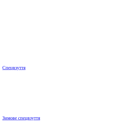
Спецвзуття
Зимове спецвзуття