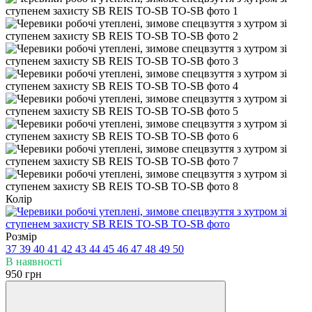
Колір
Розмір
37
39
40
41
42
43
44
45
46
47
48
49
50
В наявності
950 грн