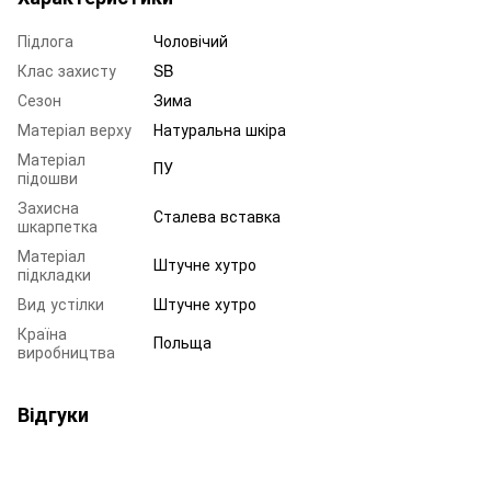
Підлога
Чоловічий
Клас захисту
SB
Сезон
Зима
Матеріал верху
Натуральна шкіра
Матеріал
ПУ
підошви
Захисна
Сталева вставка
шкарпетка
Матеріал
Штучне хутро
підкладки
Вид устілки
Штучне хутро
Країна
Польща
виробництва
Відгуки