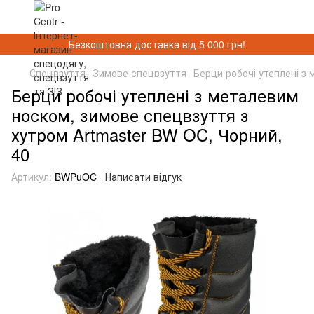
Безкоштовна доставка від 5 000 грн!
Спецвзуття
Зимове спецвзуття
Берци робочі утеплені з
Берци робочі утеплені з металевим
носком, зимове спецвзуття з
хутром Artmaster BW OC, Чорний,
40
Артикул:
BWPuOC
Написати відгук