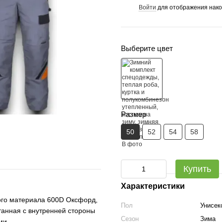
Войти
для отображения нако
%
Выберите цвет
Размер
50
52
54
58
Купить
Характеристики
ого материала 600D Оксфорд,
Пол
Унисек
анная с внутренней стороны
Сезон
Зима
ми.