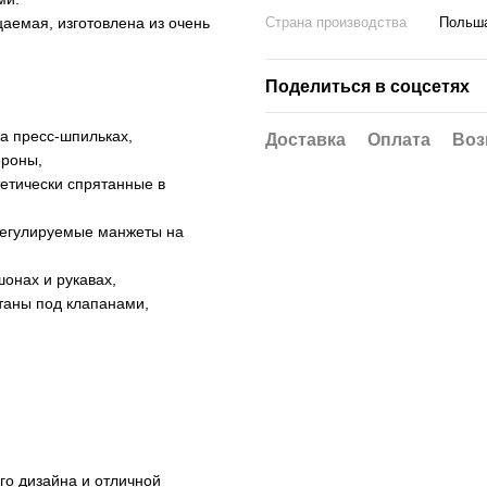
емая, изготовлена ​​из очень
Страна производства
Польш
Поделиться в соцсетях
а пресс-шпильках,
Доставка
Оплата
Воз
ороны,
тетически спрятанные в
регулируемые манжеты на
шонах и рукавах,
ятаны под клапанами,
о дизайна и отличной