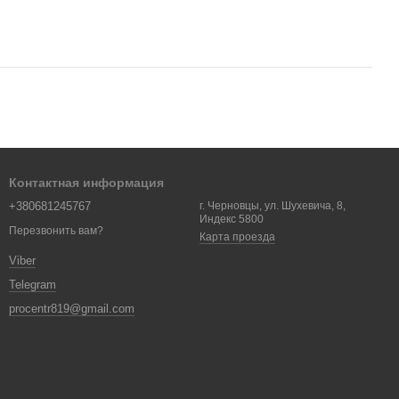
Контактная информация
+380681245767
г. Черновцы, ул. Шухевича, 8,
Индекс 5800
Перезвонить вам?
Карта проезда
Viber
Telegram
procentr819@gmail.com