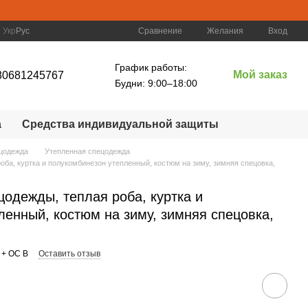
Сравнение
Укр
Рус
Желания
Вход
График работы:
Мой заказ
80681245767
Будни: 9:00–18:00
а
Средства индивидуальной защиты
цодежда
Утепленная спецодежда
оба, куртка и полукомбинезон утепленный, костюм на зиму, зимняя спецовка,
одежды, теплая роба, куртка и
ленный, костюм на зиму, зимняя спецовка,
 + OC B
Оставить отзыв