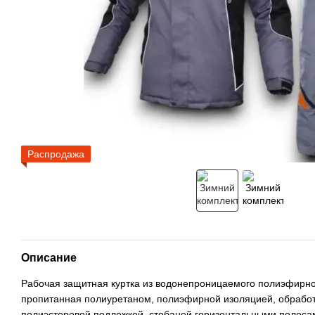
Распродажа
Описание
Рабочая защитная куртка из водонепроницаемого полиэфирн
пропитанная полиуретаном, полиэфирной изоляцией, обработ
полиэстеровой подложкой, стобаной горизонтальными полоса