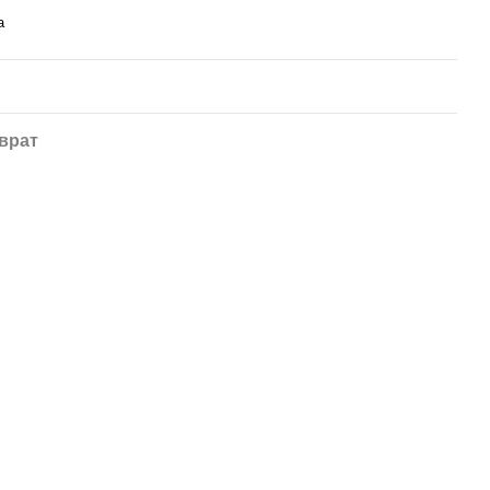
а
врат