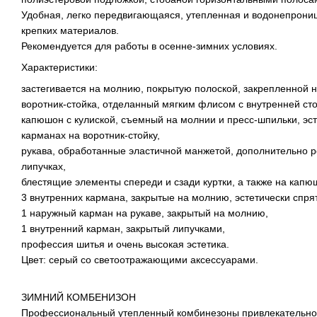
Удобная, легко передвигающаяся, утепленная и водонепроница
крепких материалов.
Рекомендуется для работы в осенне-зимних условиях.
Характеристики:
застегивается на молнию, покрытую полоской, закрепленной н
воротник-стойка, отделанный мягким флисом с внутренней ст
капюшон с кулиской, съемный на молнии и пресс-шпильки, эс
карманах на воротник-стойку,
рукава, обработанные эластичной манжетой, дополнительно 
липучках,
блестящие элементы спереди и сзади куртки, а также на капю
3 внутренних кармана, закрытые на молнию, эстетически спр
1 наружный карман на рукаве, закрытый на молнию,
1 внутренний карман, закрытый липучками,
профессия шитья и очень высокая эстетика.
Цвет: серый со светоотражающими аксессуарами.
ЗИМНИЙ КОМБЕНИЗОН
Профессиональный утепленный комбинезоны привлекательног