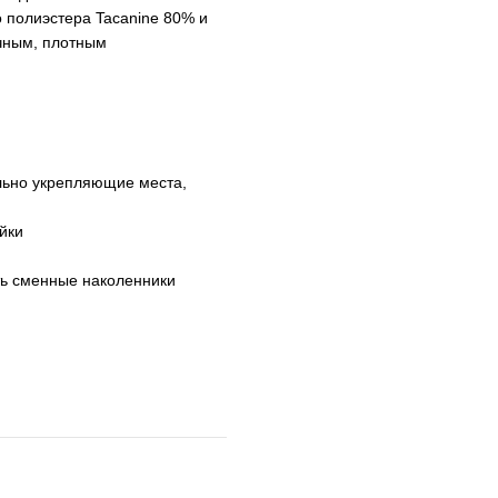
 полиэстера Tacanine 80% и
очным, плотным
льно укрепляющие места,
йки
ть сменные наколенники