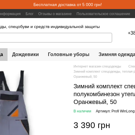
Бесплатная доставка от 5 000 грн!
 информация
Блог
Отзывы о магазине
Пользовательское соглашение
ды, спецобуви и средств индивидуальной защиты
+3
а
Дождевики
Головные уборы
Зимняя одежд
Интернет магазин спецодежды
Спе
Зимний комплект спецодежды, теплая р
Оранжевый, 50
Зимний комплект спец
полукомбинезон утеп
Оранжевый, 50
В наличии
Артикул: Profi WinLong
3 390 грн