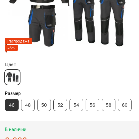
Распродажа
−6%
Цвет
Размер
46
48
50
52
54
56
58
60
В наличии