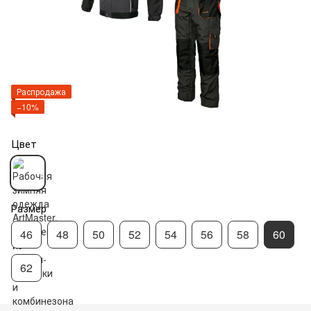
Распродажа
−10%
Цвет
Размер
46
48
50
52
54
56
58
60
62