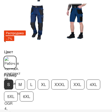
Распродажа
−7%
Цвет
Размер
S
M
L
XL
XXXL
XXL
4XL
5XL
6XL