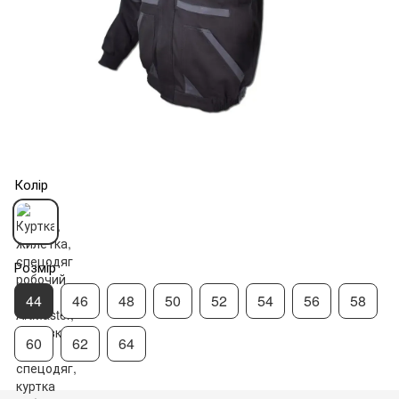
Колір
Розмір
44
46
48
50
52
54
56
58
60
62
64