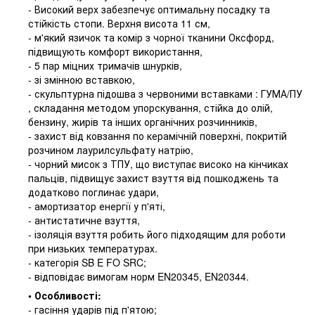
- Високий верх забезпечує оптимальну посадку та
стійкість стопи. Верхня висота 11 см,
- м'який язичок та комір з чорної тканини Оксфорд,
підвищують комфорт використання,
- 5 пар міцних тримачів шнурків,
- зі змінною вставкою,
- скульптурна підошва з червоними вставками : ГУМА/ПУ
, складання методом упорскування, стійка до олій,
бензину, жирів та інших органічних розчинників,
- захист від ковзання по керамічній поверхні, покритій
розчином лаурилсульфату натрію,
- чорний мисок з ТПУ, що виступає високо на кінчиках
пальців, підвищує захист взуття від пошкоджень та
додатково поглинає удари,
- амортизатор енергії у п'яті,
- антистатичне взуття,
- ізоляція взуття робить його підходящим для роботи
при низьких температурах.
- категорія SB E FO SRC;
- відповідає вимогам норм EN20345, EN20344.
• Особливості:
- гасіння ударів під п'ятою;