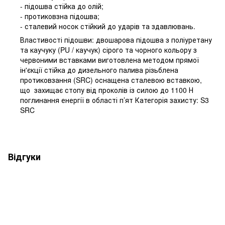
- підошва стійка до олій;
- протиковзна підошва;
- сталевий носок стійкий до ударів та здавлювань.
Властивості підошви: двошарова підошва з поліуретану
та каучуку (PU / каучук) сірого та чорного кольору з
червоними вставками виготовлена методом прямої
ін'єкції стійка до дизельного палива різьблена
протиковзання (SRC) оснащена сталевою вставкою,
що захищає стопу від проколів із силою до 1100 Н
поглинання енергії в області п’ят Категорія захисту: S3
SRC
Відгуки