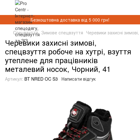
Безкоштовна доставка від 5 000 грн!
Спецвзуття
Зимове спецвзуття
Черевики захисні зимові,
Черевики захисні зимові,
спецвзуття робоче на хутрі, взуття
утеплене для працівників
металевий носок, Чорний, 41
Артикул:
BT NRED OC S3
Написати відгук