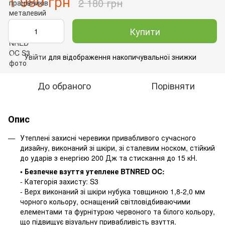
1 980 грн
2 180 грн
Купити
Увійти
для відображення накопичувальної знижки
%
До обраного
Порівняти
Опис
Утеплені захисні черевики привабливого сучасного
дизайну, виконаний зі шкіри, зі сталевим носком, стійкий
до ударів з енергією 200 Дж та стискання до 15 кН.
• Безпечне взуття утеплене BTNRED OC:
- Категорія захисту: S3
- Верх виконаний зі шкіри нубука товщиною 1,8-2,0 мм
чорного кольору, оснащений світловідбиваючими
елементами та фурнітурою червоного та білого кольору,
що підвищує візуальну привабливість взуття.