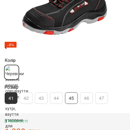
−9%
Колір
Розмір
41
42
43
44
45
46
47
В наявності